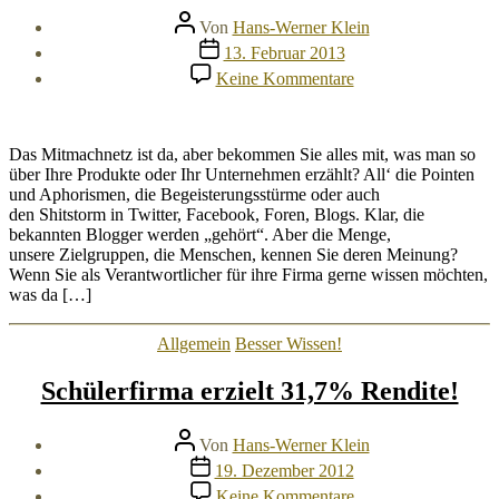
Beitragsautor
Von
Hans-Werner Klein
Veröffentlichungsdatum
13. Februar 2013
zu
Keine Kommentare
Shitstorm
voraus!
Wo
denn?
Das Mitmachnetz ist da, aber bekommen Sie alles mit, was man so
über Ihre Produkte oder Ihr Unternehmen erzählt? All‘ die Pointen
und Aphorismen, die Begeisterungsstürme oder auch
den Shitstorm in Twitter, Facebook, Foren, Blogs. Klar, die
bekannten Blogger werden „gehört“. Aber die Menge,
unsere Zielgruppen, die Menschen, kennen Sie deren Meinung?
Wenn Sie als Verantwortlicher für ihre Firma gerne wissen möchten,
was da […]
Kategorien
Allgemein
Besser Wissen!
Schülerfirma erzielt 31,7% Rendite!
Beitragsautor
Von
Hans-Werner Klein
Veröffentlichungsdatum
19. Dezember 2012
zu
Keine Kommentare