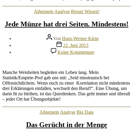
PRISM,
Xkeyscore…
Kategorien
Allgemein
Analyse
Besser Wissen!
Jede Münze hat drei Seiten. Mindestens!
Beitragsautor
Von
Hans-Werner Klein
Veröffentlichungsdatum
22. Juni 2013
zu
Keine Kommentare
Jede
Münze
hat
drei
Manche Weisheiten begleiten ein Leben lang. Mein
Seiten.
Statistik/Empirie-Prof gab uns mit: „Seid misstrauisch bei
Mindestens!
Offensichtlichem. Wenn euch zu einer Korrelation nicht mindestens
drei Erklärungen einfallen, wechselt den Beruf!“. Eine Übung, um
darin fit zu bleiben, ist das Querdenken. Das geht immer und überall
– jeder Ort hat Übungsobjekte!
Kategorien
Allgemein
Analyse
Big Data
Das Gerücht in der Menge