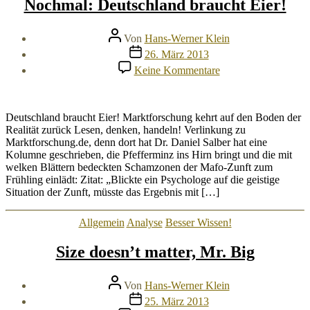
Nochmal: Deutschland braucht Eier!
Beitragsautor
Von
Hans-Werner Klein
Veröffentlichungsdatum
26. März 2013
zu
Keine Kommentare
Nochmal:
Deutschland
braucht
Eier!
Deutschland braucht Eier! Marktforschung kehrt auf den Boden der
Realität zurück Lesen, denken, handeln! Verlinkung zu
Marktforschung.de, denn dort hat Dr. Daniel Salber hat eine
Kolumne geschrieben, die Pfefferminz ins Hirn bringt und die mit
welken Blättern bedeckten Schamzonen der Mafo-Zunft zum
Frühling einlädt: Zitat: „Blickte ein Psychologe auf die geistige
Situation der Zunft, müsste das Ergebnis mit […]
Kategorien
Allgemein
Analyse
Besser Wissen!
Size doesn’t matter, Mr. Big
Beitragsautor
Von
Hans-Werner Klein
Veröffentlichungsdatum
25. März 2013