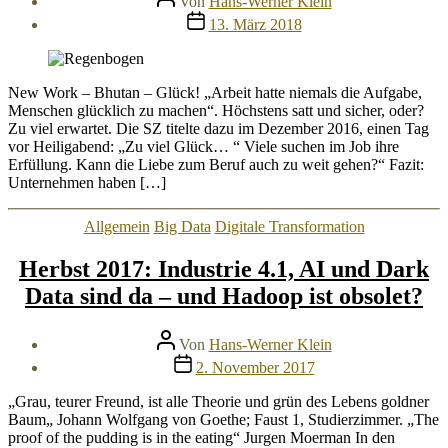
Von
Hans-Werner Klein
Veröffentlichungsdatum
13. März 2018
New Work – Bhutan – Glück! „Arbeit hatte niemals die Aufgabe,
Menschen glücklich zu machen“. Höchstens satt und sicher, oder?
Zu viel erwartet. Die SZ titelte dazu im Dezember 2016, einen Tag
vor Heiligabend: „Zu viel Glück… “ Viele suchen im Job ihre
Erfüllung. Kann die Liebe zum Beruf auch zu weit gehen?“ Fazit:
Unternehmen haben […]
Kategorien
Allgemein
Big Data
Digitale Transformation
Herbst 2017: Industrie 4.1, AI und Dark
Data sind da – und Hadoop ist obsolet?
Beitragsautor
Von
Hans-Werner Klein
Veröffentlichungsdatum
2. November 2017
„Grau, teurer Freund, ist alle Theorie und grün des Lebens goldner
Baum„ Johann Wolfgang von Goethe; Faust 1, Studierzimmer. „The
proof of the pudding is in the eating“ Jurgen Moerman In den