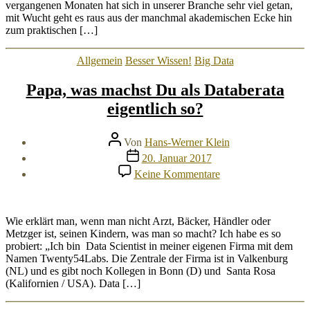
vergangenen Monaten hat sich in unserer Branche sehr viel getan,
mit Wucht geht es raus aus der manchmal akademischen Ecke hin
zum praktischen […]
Kategorien
Allgemein
Besser Wissen!
Big Data
Papa, was machst Du als Databerata
eigentlich so?
Beitragsautor
Von
Hans-Werner Klein
Veröffentlichungsdatum
20. Januar 2017
zu
Keine Kommentare
Papa,
was
machst
Du
Wie erklärt man, wenn man nicht Arzt, Bäcker, Händler oder
als
Metzger ist, seinen Kindern, was man so macht? Ich habe es so
Databerata
probiert: „Ich bin Data Scientist in meiner eigenen Firma mit dem
eigentlich
Namen Twenty54Labs. Die Zentrale der Firma ist in Valkenburg
so?
(NL) und es gibt noch Kollegen in Bonn (D) und Santa Rosa
(Kalifornien / USA). Data […]