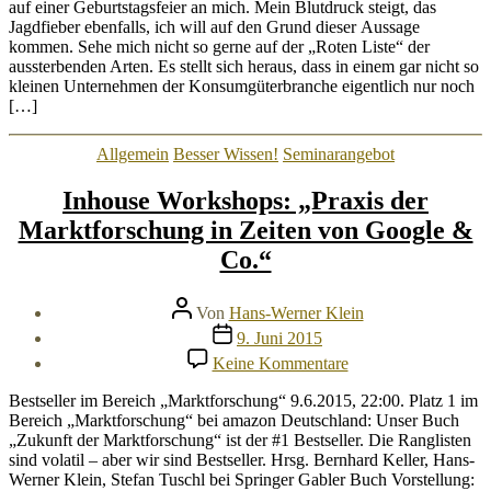
denn
auf einer Geburtstagsfeier an mich. Mein Blutdruck steigt, das
noch?
Jagdfieber ebenfalls, ich will auf den Grund dieser Aussage
kommen. Sehe mich nicht so gerne auf der „Roten Liste“ der
aussterbenden Arten. Es stellt sich heraus, dass in einem gar nicht so
kleinen Unternehmen der Konsumgüterbranche eigentlich nur noch
[…]
Kategorien
Allgemein
Besser Wissen!
Seminarangebot
Inhouse Workshops: „Praxis der
Marktforschung in Zeiten von Google &
Co.“
Beitragsautor
Von
Hans-Werner Klein
Veröffentlichungsdatum
9. Juni 2015
zu
Keine Kommentare
Inhouse
Workshops:
Bestseller im Bereich „Marktforschung“ 9.6.2015, 22:00. Platz 1 im
„Praxis
Bereich „Marktforschung“ bei amazon Deutschland: Unser Buch
der
„Zukunft der Marktforschung“ ist der #1 Bestseller. Die Ranglisten
Marktforschung
sind volatil – aber wir sind Bestseller. Hrsg. Bernhard Keller, Hans-
in
Werner Klein, Stefan Tuschl bei Springer Gabler Buch Vorstellung: