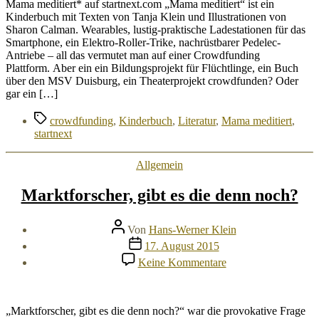
Kultur
Mama meditiert* auf startnext.com „Mama meditiert“ ist ein
Sponsoring.
Kinderbuch mit Texten von Tanja Klein und Illustrationen von
Mama
Sharon Calman. Wearables, lustig-praktische Ladestationen für das
meditiert.
Smartphone, ein Elektro-Roller-Trike, nachrüstbarer Pedelec-
Antriebe – all das vermutet man auf einer Crowdfunding
Plattform. Aber ein ein Bildungsprojekt für Flüchtlinge, ein Buch
über den MSV Duisburg, ein Theaterprojekt crowdfunden? Oder
gar ein […]
Schlagwörter
crowdfunding
,
Kinderbuch
,
Literatur
,
Mama meditiert
,
startnext
Kategorien
Allgemein
Marktforscher, gibt es die denn noch?
Beitragsautor
Von
Hans-Werner Klein
Veröffentlichungsdatum
17. August 2015
zu
Keine Kommentare
Marktforscher,
gibt
es
die
„Marktforscher, gibt es die denn noch?“ war die provokative Frage