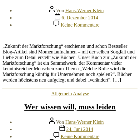
Beitragsautor
Von
Hans-Werner Klein
Veröffentlichungsdatum
6. Dezember 2014
zu
Keine Kommentare
Mitherausgeber:
„Zukunft
der
Marktforschung“.
„Zukunft der Marktforschung“ erschienen und schon Bestseller
Buch
Blog-Artikel sind Momentaufnahmen – mit der selben Sorgfalt und
Liebe zum Detail erstellt wie Bücher. Unser Buch zur „Zukunft der
Marktforschung“ ist ein Sammelwerk, der Kommentar vieler
kenntnisreicher Menschen zum Thema „Welche Rolle wird die
Marktforschung künftig für Unternehmen noch spielen?“. Bücher
werden höchstens neu aufgelegt und dabei „verändert“. […]
Kategorien
Allgemein
Analyse
Wer wissen will, muss leiden
Beitragsautor
Von
Hans-Werner Klein
Veröffentlichungsdatum
24. Juni 2014
zu
Keine Kommentare