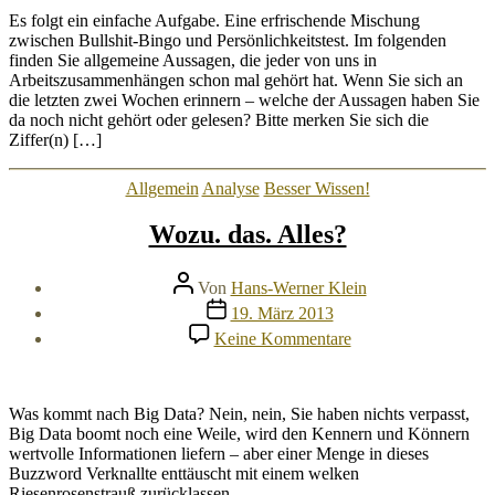
…
Es folgt ein einfache Aufgabe. Eine erfrischende Mischung
oder
zwischen Bullshit-Bingo und Persönlichkeitstest. Im folgenden
vielleicht
finden Sie allgemeine Aussagen, die jeder von uns in
doch
Arbeitszusammenhängen schon mal gehört hat. Wenn Sie sich an
mehr
die letzten zwei Wochen erinnern – welche der Aussagen haben Sie
Fakten?
da noch nicht gehört oder gelesen? Bitte merken Sie sich die
Ziffer(n) […]
Kategorien
Allgemein
Analyse
Besser Wissen!
Wozu. das. Alles?
Beitragsautor
Von
Hans-Werner Klein
Veröffentlichungsdatum
19. März 2013
zu
Keine Kommentare
Wozu.
das.
Alles?
Was kommt nach Big Data? Nein, nein, Sie haben nichts verpasst,
Big Data boomt noch eine Weile, wird den Kennern und Könnern
wertvolle Informationen liefern – aber einer Menge in dieses
Buzzword Verknallte enttäuscht mit einem welken
Riesenrosenstrauß zurücklassen.