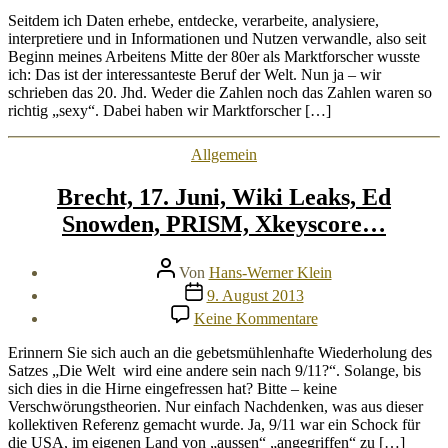
Job
of
Seitdem ich Daten erhebe, entdecke, verarbeite, analysiere,
the
interpretiere und in Informationen und Nutzen verwandle, also seit
21rst
Beginn meines Arbeitens Mitte der 80er als Marktforscher wusste
Century
ich: Das ist der interessanteste Beruf der Welt. Nun ja – wir
schrieben das 20. Jhd. Weder die Zahlen noch das Zahlen waren so
richtig „sexy“. Dabei haben wir Marktforscher […]
Kategorien
Allgemein
Brecht, 17. Juni, Wiki Leaks, Ed
Snowden, PRISM, Xkeyscore…
Beitragsautor
Von
Hans-Werner Klein
Veröffentlichungsdatum
9. August 2013
zu
Keine Kommentare
Brecht,
17.
Erinnern Sie sich auch an die gebetsmühlenhafte Wiederholung des
Juni,
Satzes „Die Welt wird eine andere sein nach 9/11?“. Solange, bis
Wiki
sich dies in die Hirne eingefressen hat? Bitte – keine
Leaks,
Verschwörungstheorien. Nur einfach Nachdenken, was aus dieser
Ed
kollektiven Referenz gemacht wurde. Ja, 9/11 war ein Schock für
Snowden,
die USA, im eigenen Land von „aussen“ „angegriffen“ zu […]