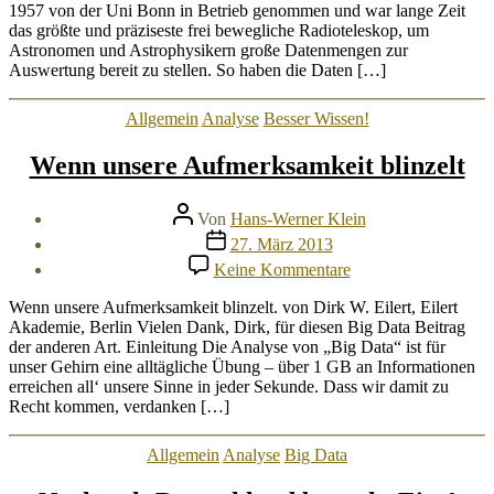
1957 von der Uni Bonn in Betrieb genommen und war lange Zeit
das größte und präziseste frei bewegliche Radioteleskop, um
Astronomen und Astrophysikern große Datenmengen zur
Auswertung bereit zu stellen. So haben die Daten […]
Kategorien
Allgemein
Analyse
Besser Wissen!
Wenn unsere Aufmerksamkeit blinzelt
Beitragsautor
Von
Hans-Werner Klein
Veröffentlichungsdatum
27. März 2013
zu
Keine Kommentare
Wenn
unsere
Wenn unsere Aufmerksamkeit blinzelt. von Dirk W. Eilert, Eilert
Aufmerksamkeit
Akademie, Berlin Vielen Dank, Dirk, für diesen Big Data Beitrag
blinzelt
der anderen Art. Einleitung Die Analyse von „Big Data“ ist für
unser Gehirn eine alltägliche Übung – über 1 GB an Informationen
erreichen all‘ unsere Sinne in jeder Sekunde. Dass wir damit zu
Recht kommen, verdanken […]
Kategorien
Allgemein
Analyse
Big Data