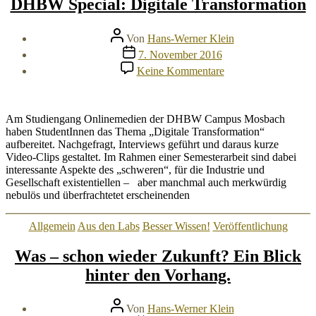
DHBW Special: Digitale Transformation
Beitragsautor
Von
Hans-Werner Klein
Veröffentlichungsdatum
7. November 2016
zu
Keine Kommentare
DHBW
Special:
Digitale
Transformation
Am Studiengang Onlinemedien der DHBW Campus Mosbach
haben StudentInnen das Thema „Digitale Transformation“
aufbereitet. Nachgefragt, Interviews geführt und daraus kurze
Video-Clips gestaltet. Im Rahmen einer Semesterarbeit sind dabei
interessante Aspekte des „schweren“, für die Industrie und
Gesellschaft existentiellen – aber manchmal auch merkwürdig
nebulös und überfrachtetet erscheinenden
Kategorien
Allgemein
Aus den Labs
Besser Wissen!
Veröffentlichung
Was – schon wieder Zukunft? Ein Blick
hinter den Vorhang.
Beitragsautor
Von
Hans-Werner Klein