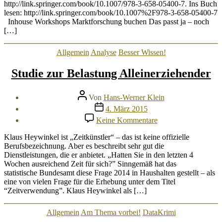
Zeiten
http://link.springer.com/book/10.1007/978-3-658-05400-7. Ins Buch
von
lesen: http://link.springer.com/book/10.1007%2F978-3-658-05400-7
Google
Inhouse Workshops Marktforschung buchen Das passt ja – noch
&
[…]
Co.“
Kategorien
Allgemein
Analyse
Besser Wissen!
Studie zur Belastung Alleinerziehender
Beitragsautor
Von
Hans-Werner Klein
Veröffentlichungsdatum
4. März 2015
zu
Keine Kommentare
Studie
zur
Klaus Heywinkel ist „Zeitkünstler“ – das ist keine offizielle
Belastung
Berufsbezeichnung. Aber es beschreibt sehr gut die
Alleinerziehender
Dienstleistungen, die er anbietet. „Hatten Sie in den letzten 4
Wochen ausreichend Zeit für sich?” Sinngemäß hat das
statistische Bundesamt diese Frage 2014 in Haushalten gestellt – als
eine von vielen Frage für die Erhebung unter dem Titel
“Zeitverwendung”. Klaus Heywinkel als […]
Kategorien
Allgemein
Am Thema vorbei!
DataKrimi