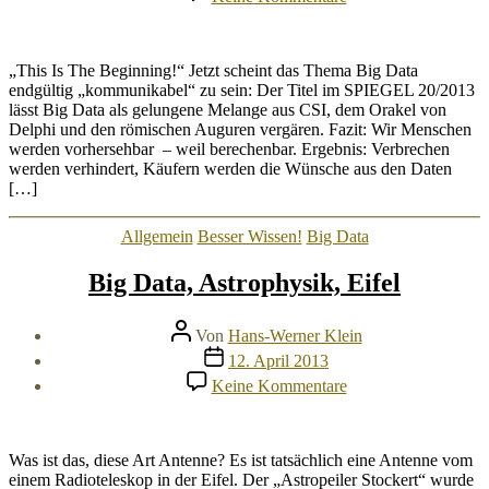
Störche,
Big
Data
und
„This Is The Beginning!“ Jetzt scheint das Thema Big Data
Lehrer
endgültig „kommunikabel“ zu sein: Der Titel im SPIEGEL 20/2013
Bömmel
lässt Big Data als gelungene Melange aus CSI, dem Orakel von
Delphi und den römischen Auguren vergären. Fazit: Wir Menschen
werden vorhersehbar – weil berechenbar. Ergebnis: Verbrechen
werden verhindert, Käufern werden die Wünsche aus den Daten
[…]
Kategorien
Allgemein
Besser Wissen!
Big Data
Big Data, Astrophysik, Eifel
Beitragsautor
Von
Hans-Werner Klein
Veröffentlichungsdatum
12. April 2013
zu
Keine Kommentare
Big
Data,
Astrophysik,
Eifel
Was ist das, diese Art Antenne? Es ist tatsächlich eine Antenne vom
einem Radioteleskop in der Eifel. Der „Astropeiler Stockert“ wurde