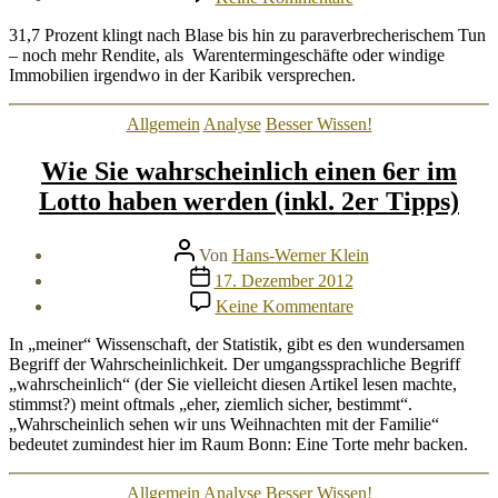
Schülerfirma
erzielt
31,7 Prozent klingt nach Blase bis hin zu paraverbrecherischem Tun
31,7%
– noch mehr Rendite, als Warentermingeschäfte oder windige
Rendite!
Immobilien irgendwo in der Karibik versprechen.
Kategorien
Allgemein
Analyse
Besser Wissen!
Wie Sie wahrscheinlich einen 6er im
Lotto haben werden (inkl. 2er Tipps)
Beitragsautor
Von
Hans-Werner Klein
Veröffentlichungsdatum
17. Dezember 2012
zu
Keine Kommentare
Wie
Sie
In „meiner“ Wissenschaft, der Statistik, gibt es den wundersamen
wahrscheinlich
Begriff der Wahrscheinlichkeit. Der umgangssprachliche Begriff
einen
„wahrscheinlich“ (der Sie vielleicht diesen Artikel lesen machte,
6er
stimmst?) meint oftmals „eher, ziemlich sicher, bestimmt“.
im
„Wahrscheinlich sehen wir uns Weihnachten mit der Familie“
Lotto
bedeutet zumindest hier im Raum Bonn: Eine Torte mehr backen.
haben
werden
Kategorien
Allgemein
Analyse
Besser Wissen!