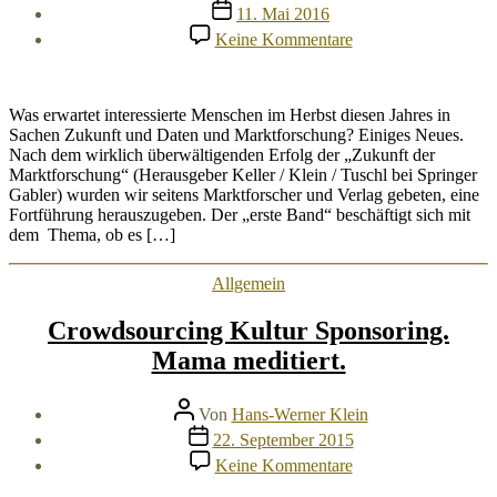
Veröffentlichungsdatum
11. Mai 2016
zu
Keine Kommentare
Was
–
schon
wieder
Was erwartet interessierte Menschen im Herbst diesen Jahres in
Zukunft?
Sachen Zukunft und Daten und Marktforschung? Einiges Neues.
Ein
Nach dem wirklich überwältigenden Erfolg der „Zukunft der
Blick
Marktforschung“ (Herausgeber Keller / Klein / Tuschl bei Springer
hinter
Gabler) wurden wir seitens Marktforscher und Verlag gebeten, eine
den
Fortführung herauszugeben. Der „erste Band“ beschäftigt sich mit
Vorhang.
dem Thema, ob es […]
Kategorien
Allgemein
Crowdsourcing Kultur Sponsoring.
Mama meditiert.
Beitragsautor
Von
Hans-Werner Klein
Veröffentlichungsdatum
22. September 2015
zu
Keine Kommentare
Crowdsourcing