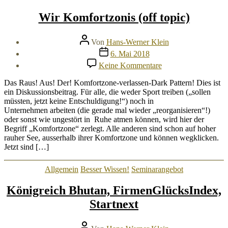
Wir Komfortzonis (off topic)
Beitragsautor
Von
Hans-Werner Klein
Veröffentlichungsdatum
6. Mai 2018
zu
Keine Kommentare
Wir
Komfortzonis
Das Raus! Aus! Der! Komfortzone-verlassen-Dark Pattern! Dies ist
(off
ein Diskussionsbeitrag. Für alle, die weder Sport treiben („sollen
topic)
müssten, jetzt keine Entschuldigung!“) noch in
Unternehmen arbeiten (die gerade mal wieder „reorganisieren“!)
oder sonst wie ungestört in Ruhe atmen können, wird hier der
Begriff „Komfortzone“ zerlegt. Alle anderen sind schon auf hoher
rauher See, ausserhalb ihrer Komfortzone und können wegklicken.
Jetzt sind […]
Kategorien
Allgemein
Besser Wissen!
Seminarangebot
Königreich Bhutan, FirmenGlücksIndex,
Startnext
Beitragsautor