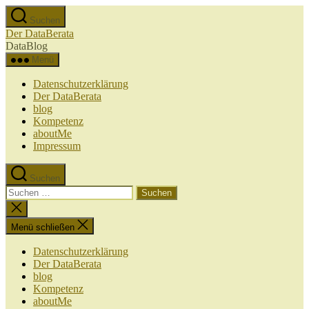
Zum
Suchen
Inhalt
Der DataBerata
springen
DataBlog
Menü
Datenschutzerklärung
Der DataBerata
blog
Kompetenz
aboutMe
Impressum
Suchen
Suchen
nach:
Suche
schließen
Menü schließen
Datenschutzerklärung
Der DataBerata
blog
Kompetenz
aboutMe