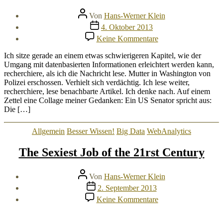
Beitragsautor
Von
Hans-Werner Klein
Veröffentlichungsdatum
4. Oktober 2013
zu
Keine Kommentare
Angst,
Flucht,
Ich sitze gerade an einem etwas schwierigeren Kapitel, wie der
Angriff:
Umgang mit datenbasierten Informationen erleichtert werden kann,
Tote
recherchiere, als ich die Nachricht lese. Mutter in Washington von
Mutter,
Polizei erschossen. Verhielt sich verdächtig. Ich lese weiter,
Waise,
recherchiere, lese benachbarte Artikel. Ich denke nach. Auf einem
Helden
Zettel eine Collage meiner Gedanken: Ein US Senator spricht aus:
Die […]
Kategorien
Allgemein
Besser Wissen!
Big Data
WebAnalytics
The Sexiest Job of the 21rst Century
Beitragsautor
Von
Hans-Werner Klein
Veröffentlichungsdatum
2. September 2013
zu
Keine Kommentare
The
Sexiest