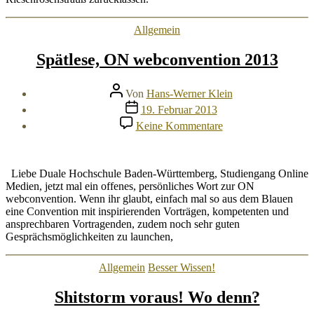
Kategorien
Allgemein
Spätlese, ON webconvention 2013
Beitragsautor
Von
Hans-Werner Klein
Veröffentlichungsdatum
19. Februar 2013
zu
Keine Kommentare
Spätlese,
ON
webconvention
2013
Liebe Duale Hochschule Baden-Württemberg, Studiengang Online
Medien, jetzt mal ein offenes, persönliches Wort zur ON
webconvention. Wenn ihr glaubt, einfach mal so aus dem Blauen
eine Convention mit inspirierenden Vorträgen, kompetenten und
ansprechbaren Vortragenden, zudem noch sehr guten
Gesprächsmöglichkeiten zu launchen,
Kategorien
Allgemein
Besser Wissen!
Shitstorm voraus! Wo denn?