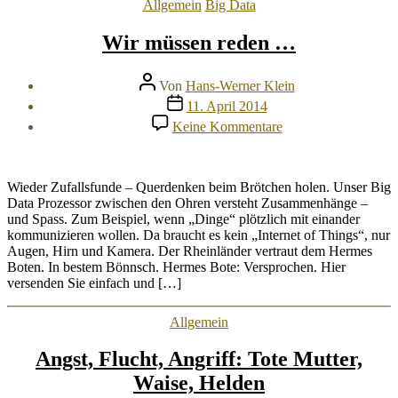
Kategorien
Allgemein
Big Data
Wir müssen reden …
Beitragsautor
Von
Hans-Werner Klein
Veröffentlichungsdatum
11. April 2014
zu
Keine Kommentare
Wir
müssen
reden
…
Wieder Zufallsfunde – Querdenken beim Brötchen holen. Unser Big
Data Prozessor zwischen den Ohren versteht Zusammenhänge –
und Spass. Zum Beispiel, wenn „Dinge“ plötzlich mit einander
kommunizieren wollen. Da braucht es kein „Internet of Things“, nur
Augen, Hirn und Kamera. Der Rheinländer vertraut dem Hermes
Boten. In bestem Bönnsch. Hermes Bote: Versprochen. Hier
versenden Sie einfach und […]
Kategorien
Allgemein
Angst, Flucht, Angriff: Tote Mutter,
Waise, Helden