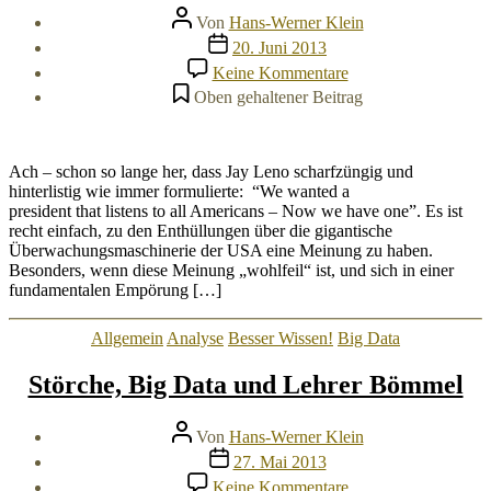
Beitragsautor
Von
Hans-Werner Klein
Veröffentlichungsdatum
20. Juni 2013
zu
Keine Kommentare
Das
Oben gehaltener Beitrag
Gerücht
in
der
Menge
Ach – schon so lange her, dass Jay Leno scharfzüngig und
hinterlistig wie immer formulierte: “We wanted a
president that listens to all Americans – Now we have one”. Es ist
recht einfach, zu den Enthüllungen über die gigantische
Überwachungsmaschinerie der USA eine Meinung zu haben.
Besonders, wenn diese Meinung „wohlfeil“ ist, und sich in einer
fundamentalen Empörung […]
Kategorien
Allgemein
Analyse
Besser Wissen!
Big Data
Störche, Big Data und Lehrer Bömmel
Beitragsautor
Von
Hans-Werner Klein
Veröffentlichungsdatum
27. Mai 2013
zu
Keine Kommentare