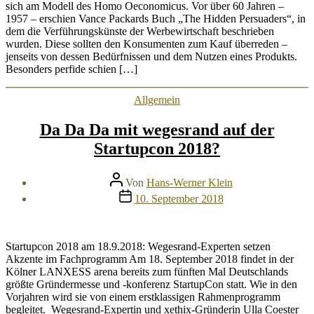
sich am Modell des Homo Oeconomicus. Vor über 60 Jahren –
1957 – erschien Vance Packards Buch „The Hidden Persuaders“, in
dem die Verführungskünste der Werbewirtschaft beschrieben
wurden. Diese sollten den Konsumenten zum Kauf überreden –
jenseits von dessen Bedürfnissen und dem Nutzen eines Produkts.
Besonders perfide schien […]
Kategorien
Allgemein
Da Da Da mit wegesrand auf der
Startupcon 2018?
Beitragsautor
Von
Hans-Werner Klein
Veröffentlichungsdatum
10. September 2018
Startupcon 2018 am 18.9.2018: Wegesrand-Experten setzen
Akzente im Fachprogramm Am 18. September 2018 findet in der
Kölner LANXESS arena bereits zum fünften Mal Deutschlands
größte Gründermesse und -konferenz StartupCon statt. Wie in den
Vorjahren wird sie von einem erstklassigen Rahmenprogramm
begleitet. Wegesrand-Expertin und xethix-Gründerin Ulla Coester