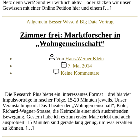
Ihr
Netz denn wert? Sind wir wirklich aktiv – oder klicken wir unser
twittert“
Gewissen mit einer Online Petition hier und einem […]
Kategorien
Allgemein
Besser Wissen!
Big Data
Vortrag
Zimmer frei: Marktforscher in
„Wohngemeinschaft“
Beitragsautor
Von
Hans-Werner Klein
Veröffentlichungsdatum
7. Mai 2014
zu
Keine Kommentare
Zimmer
frei:
Marktforscher
in
Die Research Plus bietet ein interessantes Format – drei bis vier
„Wohngemeinschaft
Impulsvorträge in rascher Folge, 15-20 Minuten jeweils. Unser
Veranstaltungsort: Das Theater der „Wohngemeinschaft“, Köln,
Richard-Wagner-Strasse, die Keimzelle einer sich ausbreitenden
Bewegung. Gestern habe ich es zum ersten Male erlebt und auch
ausprobiert. 15 Minuten sind gerade lang genug, um was erzählen
zu können, […]