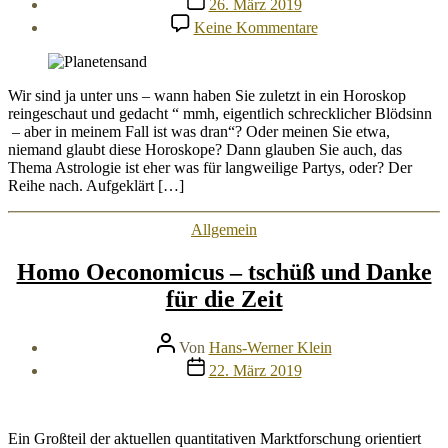
26. März 2019
zu
Keine Kommentare
Horoskopieren
lernen
beim
Zirkus
Wir sind ja unter uns – wann haben Sie zuletzt in ein Horoskop
Barnum
reingeschaut und gedacht “ mmh, eigentlich schrecklicher Blödsinn
– aber in meinem Fall ist was dran“? Oder meinen Sie etwa,
niemand glaubt diese Horoskope? Dann glauben Sie auch, das
Thema Astrologie ist eher was für langweilige Partys, oder? Der
Reihe nach. Aufgeklärt […]
Kategorien
Allgemein
Homo Oeconomicus – tschüß und Danke
für die Zeit
Beitragsautor
Von
Hans-Werner Klein
Veröffentlichungsdatum
22. März 2019
Ein Großteil der aktuellen quantitativen Marktforschung orientiert