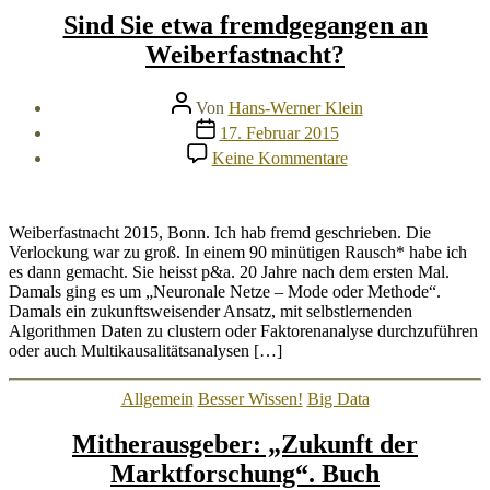
Sind Sie etwa fremdgegangen an
Weiberfastnacht?
Beitragsautor
Von
Hans-Werner Klein
Veröffentlichungsdatum
17. Februar 2015
zu
Keine Kommentare
Sind
Sie
etwa
fremdgegangen
Weiberfastnacht 2015, Bonn. Ich hab fremd geschrieben. Die
an
Verlockung war zu groß. In einem 90 minütigen Rausch* habe ich
Weiberfastnacht?
es dann gemacht. Sie heisst p&a. 20 Jahre nach dem ersten Mal.
Damals ging es um „Neuronale Netze – Mode oder Methode“.
Damals ein zukunftsweisender Ansatz, mit selbstlernenden
Algorithmen Daten zu clustern oder Faktorenanalyse durchzuführen
oder auch Multikausalitätsanalysen […]
Kategorien
Allgemein
Besser Wissen!
Big Data
Mitherausgeber: „Zukunft der
Marktforschung“. Buch