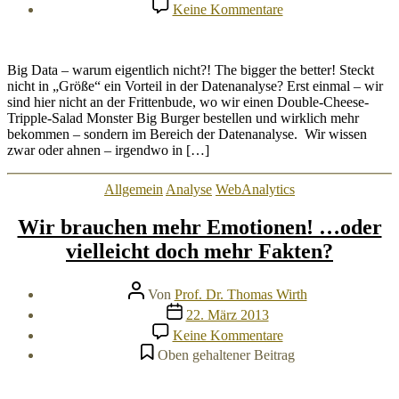
zu
Keine Kommentare
Size
doesn’t
matter,
Mr.
Big Data – warum eigentlich nicht?! The bigger the better! Steckt
Big
nicht in „Größe“ ein Vorteil in der Datenanalyse? Erst einmal – wir
sind hier nicht an der Frittenbude, wo wir einen Double-Cheese-
Tripple-Salad Monster Big Burger bestellen und wirklich mehr
bekommen – sondern im Bereich der Datenanalyse. Wir wissen
zwar oder ahnen – irgendwo in […]
Kategorien
Allgemein
Analyse
WebAnalytics
Wir brauchen mehr Emotionen! …oder
vielleicht doch mehr Fakten?
Beitragsautor
Von
Prof. Dr. Thomas Wirth
Veröffentlichungsdatum
22. März 2013
zu
Keine Kommentare
Wir
Oben gehaltener Beitrag
brauchen
mehr
Emotionen!