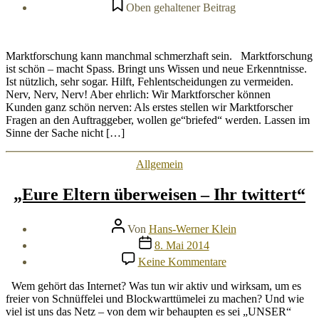
Wer
Oben gehaltener Beitrag
wissen
will,
muss
leiden
Marktforschung kann manchmal schmerzhaft sein. Marktforschung
ist schön – macht Spass. Bringt uns Wissen und neue Erkenntnisse.
Ist nützlich, sehr sogar. Hilft, Fehlentscheidungen zu vermeiden.
Nerv, Nerv, Nerv! Aber ehrlich: Wir Marktforscher können
Kunden ganz schön nerven: Als erstes stellen wir Marktforscher
Fragen an den Auftraggeber, wollen ge“briefed“ werden. Lassen im
Sinne der Sache nicht […]
Kategorien
Allgemein
„Eure Eltern überweisen – Ihr twittert“
Beitragsautor
Von
Hans-Werner Klein
Veröffentlichungsdatum
8. Mai 2014
zu
Keine Kommentare
„Eure
Eltern
Wem gehört das Internet? Was tun wir aktiv und wirksam, um es
überweisen
freier von Schnüffelei und Blockwarttümelei zu machen? Und wie
–
viel ist uns das Netz – von dem wir behaupten es sei „UNSER“