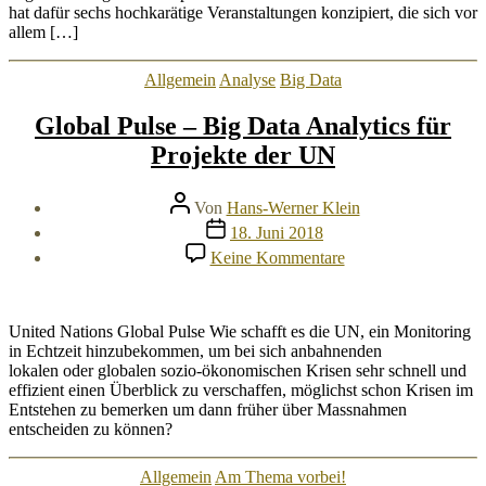
hat dafür sechs hochkarätige Veranstaltungen konzipiert, die sich vor
allem […]
Kategorien
Allgemein
Analyse
Big Data
Global Pulse – Big Data Analytics für
Projekte der UN
Beitragsautor
Von
Hans-Werner Klein
Veröffentlichungsdatum
18. Juni 2018
zu
Keine Kommentare
Global
Pulse
–
Big
United Nations Global Pulse Wie schafft es die UN, ein Monitoring
Data
in Echtzeit hinzubekommen, um bei sich anbahnenden
Analytics
lokalen oder globalen sozio-ökonomischen Krisen sehr schnell und
für
effizient einen Überblick zu verschaffen, möglichst schon Krisen im
Projekte
Entstehen zu bemerken um dann früher über Massnahmen
der
entscheiden zu können?
UN
Kategorien
Allgemein
Am Thema vorbei!