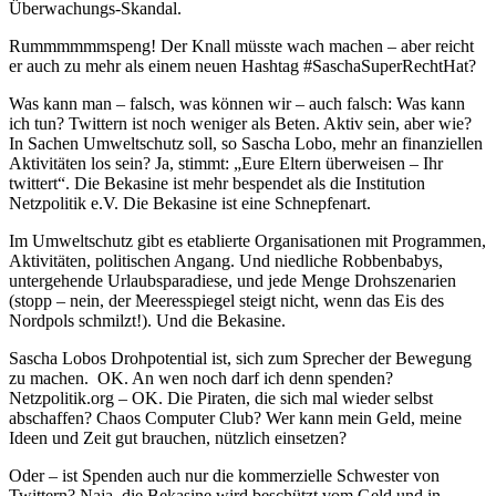
Überwachungs-Skandal.
Rummmmmmspeng! Der Knall müsste wach machen – aber reicht
er auch zu mehr als einem neuen Hashtag #SaschaSuperRechtHat?
Was kann man – falsch, was können wir – auch falsch: Was kann
ich tun? Twittern ist noch weniger als Beten. Aktiv sein, aber wie?
In Sachen Umweltschutz soll, so Sascha Lobo, mehr an finanziellen
Aktivitäten los sein? Ja, stimmt: „Eure Eltern überweisen – Ihr
twittert“. Die Bekasine ist mehr bespendet als die Institution
Netzpolitik e.V. Die Bekasine ist eine Schnepfenart.
Im Umweltschutz gibt es etablierte Organisationen mit Programmen,
Aktivitäten, politischen Angang. Und niedliche Robbenbabys,
untergehende Urlaubsparadiese, und jede Menge Drohszenarien
(stopp – nein, der Meeresspiegel steigt nicht, wenn das Eis des
Nordpols schmilzt!). Und die Bekasine.
Sascha Lobos Drohpotential ist, sich zum Sprecher der Bewegung
zu machen. OK. An wen noch darf ich denn spenden?
Netzpolitik.org – OK. Die Piraten, die sich mal wieder selbst
abschaffen? Chaos Computer Club? Wer kann mein Geld, meine
Ideen und Zeit gut brauchen, nützlich einsetzen?
Oder – ist Spenden auch nur die kommerzielle Schwester von
Twittern? Naja, die Bekasine wird beschützt vom Geld und in