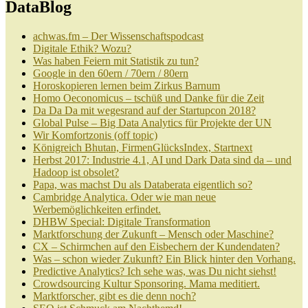
DataBlog
achwas.fm – Der Wissenschaftspodcast
Digitale Ethik? Wozu?
Was haben Feiern mit Statistik zu tun?
Google in den 60ern / 70ern / 80ern
Horoskopieren lernen beim Zirkus Barnum
Homo Oeconomicus – tschüß und Danke für die Zeit
Da Da Da mit wegesrand auf der Startupcon 2018?
Global Pulse – Big Data Analytics für Projekte der UN
Wir Komfortzonis (off topic)
Königreich Bhutan, FirmenGlücksIndex, Startnext
Herbst 2017: Industrie 4.1, AI und Dark Data sind da – und
Hadoop ist obsolet?
Papa, was machst Du als Databerata eigentlich so?
Cambridge Analytica. Oder wie man neue
Werbemöglichkeiten erfindet.
DHBW Special: Digitale Transformation
Marktforschung der Zukunft – Mensch oder Maschine?
CX – Schirmchen auf den Eisbechern der Kundendaten?
Was – schon wieder Zukunft? Ein Blick hinter den Vorhang.
Predictive Analytics? Ich sehe was, was Du nicht siehst!
Crowdsourcing Kultur Sponsoring. Mama meditiert.
Marktforscher, gibt es die denn noch?