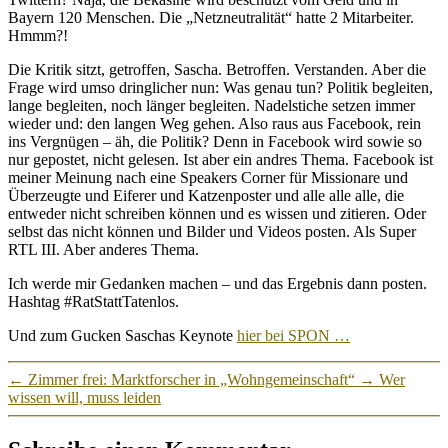
Bayern 120 Menschen. Die „Netzneutralität“ hatte 2 Mitarbeiter.
Hmmm?!
Die Kritik sitzt, getroffen, Sascha. Betroffen. Verstanden. Aber die
Frage wird umso dringlicher nun: Was genau tun? Politik begleiten,
lange begleiten, noch länger begleiten. Nadelstiche setzen immer
wieder und: den langen Weg gehen. Also raus aus Facebook, rein
ins Vergnügen – äh, die Politik? Denn in Facebook wird sowie so
nur gepostet, nicht gelesen. Ist aber ein andres Thema. Facebook ist
meiner Meinung nach eine Speakers Corner für Missionare und
Überzeugte und Eiferer und Katzenposter und alle alle alle, die
entweder nicht schreiben können und es wissen und zitieren. Oder
selbst das nicht können und Bilder und Videos posten. Als Super
RTL III. Aber anderes Thema.
Ich werde mir Gedanken machen – und das Ergebnis dann posten.
Hashtag #RatStattTatenlos.
Und zum Gucken Saschas Keynote
hier bei SPON …
←
Zimmer frei: Marktforscher in „Wohngemeinschaft“
→
Wer
wissen will, muss leiden