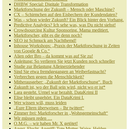
DHBW Special: Digitale Transformation
Marktforschung der Zukunft – Mensch oder Maschine?
CX – Schirmchen auf den Eisbechern der Kundendaten?
Was – schon wieder Zukunft? Ein Blick hinter den Vorhang.
Predictive Analytics? Ich sehe was, was Du nicht siehst!
Crowdsourcing Kultur Sponsoring. Mama meditiert.
Marktforscher, gibt es die denn noch?
SEO ist Schmuck am Nachthemd!
Inhouse Workshops: „Praxis der Marktforschung in Zeiten
von Google & Co.“
Alien oder Bro – da kommt was auf Sie zu!
Anleitung: So verlieren Sie jetzt Kunden noch schneller
Studie zur Belastung Alleinerziehender
Sind Sie etwa fremdgegangen an Weiberfastnacht?
Verbrechen gegen die Menschlichkeit?
Mitherausgeber: „Zukunft der Marktforschung“. Buch
Zukunft ist, wo der Ball sein wird, nicht wo er ist*
Lara gesteht. Urmel war bezahlt. DataKrimi II
Elise bleibt ungehört. Ein DataKrimi I.
Wer wissen will, muss leiden
„Eure Eltern überweisen – Ihr twittert“
Zimmer frei: Marktforscher in „Wohngemeinschaft“
Wir müssen reden …
O.M.G. – wir haben Mr. X getötet!
Angst, Flucht, Angriff: Tote Mutter, Waise, Helden