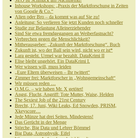
SEO ist Schmuck am Nachthemd!
Inhouse Workshops: „Praxis der Marktforschung in Zeiten
von Google & Co.“
Alien oder Bro – da kommt was auf Sie zu!
Anleitung: So verlieren Sie jetzt Kunden noch schneller
Studie zur Belastung Alleinerziehender
Sind Sie etwa fremdgegangen an Weiberfastnacht?
Verbrechen gegen die Menschlichkeit?
Mitherausgeber: „Zukunft der Marktforschung“. Buch
Zukunft ist, wo der Ball sein wird, nicht wo er ist*
Lara gesteht. Urmel war bezahlt. DataKrimi II
Elise bleibt ungehört. Ein DataKrimi I.
Wer wissen will, muss leiden
„Eure Eltern überweisen – Ihr twittert“
Zimmer frei: Marktforscher in „Wohngemeinschaft“
Wir müssen reden …
O.M.G. – wir haben Mr. X getötet!
Angst, Flucht, Angriff: Tote Mutter, Waise, Helden
The Sexiest Job of the 21rst Century
Brecht, 17. Juni, Wiki Leaks, Ed Snowden, PRISM,
Xkeyscore…
Jede Münze hat drei Seiten. Mindestens!
Das Gerücht in der Menge
Störche, Big Data und Lehrer Bömmel
Big Data, Astrophysik, Eifel