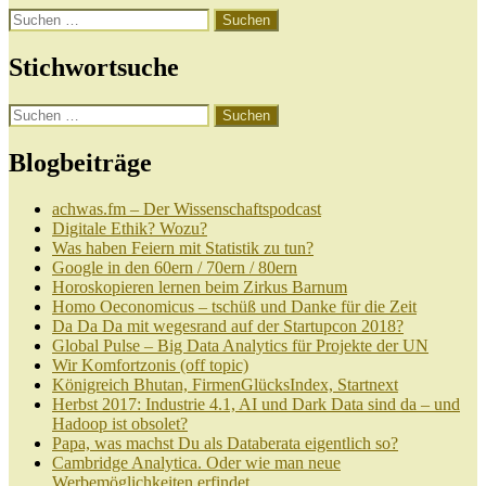
Suchen
nach:
Stichwortsuche
Suchen
nach:
Blogbeiträge
achwas.fm – Der Wissenschaftspodcast
Digitale Ethik? Wozu?
Was haben Feiern mit Statistik zu tun?
Google in den 60ern / 70ern / 80ern
Horoskopieren lernen beim Zirkus Barnum
Homo Oeconomicus – tschüß und Danke für die Zeit
Da Da Da mit wegesrand auf der Startupcon 2018?
Global Pulse – Big Data Analytics für Projekte der UN
Wir Komfortzonis (off topic)
Königreich Bhutan, FirmenGlücksIndex, Startnext
Herbst 2017: Industrie 4.1, AI und Dark Data sind da – und
Hadoop ist obsolet?
Papa, was machst Du als Databerata eigentlich so?
Cambridge Analytica. Oder wie man neue
Werbemöglichkeiten erfindet.