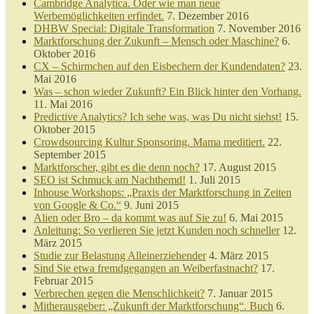
Cambridge Analytica. Oder wie man neue
Werbemöglichkeiten erfindet.
7. Dezember 2016
DHBW Special: Digitale Transformation
7. November 2016
Marktforschung der Zukunft – Mensch oder Maschine?
6.
Oktober 2016
CX – Schirmchen auf den Eisbechern der Kundendaten?
23.
Mai 2016
Was – schon wieder Zukunft? Ein Blick hinter den Vorhang.
11. Mai 2016
Predictive Analytics? Ich sehe was, was Du nicht siehst!
15.
Oktober 2015
Crowdsourcing Kultur Sponsoring. Mama meditiert.
22.
September 2015
Marktforscher, gibt es die denn noch?
17. August 2015
SEO ist Schmuck am Nachthemd!
1. Juli 2015
Inhouse Workshops: „Praxis der Marktforschung in Zeiten
von Google & Co.“
9. Juni 2015
Alien oder Bro – da kommt was auf Sie zu!
6. Mai 2015
Anleitung: So verlieren Sie jetzt Kunden noch schneller
12.
März 2015
Studie zur Belastung Alleinerziehender
4. März 2015
Sind Sie etwa fremdgegangen an Weiberfastnacht?
17.
Februar 2015
Verbrechen gegen die Menschlichkeit?
7. Januar 2015
Mitherausgeber: „Zukunft der Marktforschung“. Buch
6.