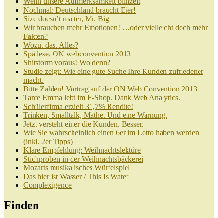
Wenn unsere Aufmerksamkeit blinzelt
Nochmal: Deutschland braucht Eier!
Size doesn’t matter, Mr. Big
Wir brauchen mehr Emotionen! …oder vielleicht doch mehr
Fakten?
Wozu. das. Alles?
Spätlese, ON webconvention 2013
Shitstorm voraus! Wo denn?
Studie zeigt: Wie eine gute Suche Ihre Kunden zufriedener
macht.
Bitte Zahlen! Vortrag auf der ON Web Convention 2013
Tante Emma lebt im E-Shop. Dank Web Analytics.
Schülerfirma erzielt 31,7% Rendite!
Trinken, Smalltalk, Mathe. Und eine Warnung.
Jetzt versteht einer die Kunden. Besser.
Wie Sie wahrscheinlich einen 6er im Lotto haben werden
(inkl. 2er Tipps)
Klare Empfehlung: Weihnachtslektüre
Stichproben in der Weihnachtsbäckerei
Mozarts musikalisches Würfelspiel
Das hier ist Wasser / This Is Water
Complexigence
Finden