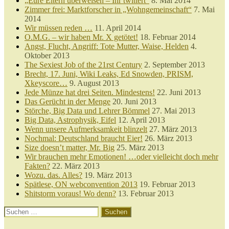
„Eure Eltern überweisen – Ihr twittert“
8. Mai 2014
Zimmer frei: Marktforscher in „Wohngemeinschaft“
7. Mai
2014
Wir müssen reden …
11. April 2014
O.M.G. – wir haben Mr. X getötet!
18. Februar 2014
Angst, Flucht, Angriff: Tote Mutter, Waise, Helden
4.
Oktober 2013
The Sexiest Job of the 21rst Century
2. September 2013
Brecht, 17. Juni, Wiki Leaks, Ed Snowden, PRISM,
Xkeyscore…
9. August 2013
Jede Münze hat drei Seiten. Mindestens!
22. Juni 2013
Das Gerücht in der Menge
20. Juni 2013
Störche, Big Data und Lehrer Bömmel
27. Mai 2013
Big Data, Astrophysik, Eifel
12. April 2013
Wenn unsere Aufmerksamkeit blinzelt
27. März 2013
Nochmal: Deutschland braucht Eier!
26. März 2013
Size doesn’t matter, Mr. Big
25. März 2013
Wir brauchen mehr Emotionen! …oder vielleicht doch mehr
Fakten?
22. März 2013
Wozu. das. Alles?
19. März 2013
Spätlese, ON webconvention 2013
19. Februar 2013
Shitstorm voraus! Wo denn?
13. Februar 2013
Suchen
nach: