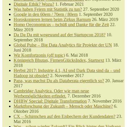
Digitale Ethik? Wozu?
1. Februar 2021
Was haben Feiern mit Statistik zu tun?
27. September 2020
Google in den 60ern / 70ern / 80ern
1. September 2020
Horoskopieren lernen beim Zirkus Barnum
26. März 2019
Homo Oeconomicus – tschüß und Danke für die Zeit
22.
März 2019
Da Da Da mit wegesrand auf der Startupcon 2018?
10.
September 2018
Global Pulse – Big Data Analytics für Projekte der UN
18.
Juni 2018
Wir Komfortzonis (off topic)
6. Mai 2018
Königreich Bhutan, FirmenGlücksIndex, Startnext
13. März
2018
Herbst 2017: Industrie 4.1, AI und Dark Data sind da – und
Hadoop ist obsolet?
2. November 2017
Papa, was machst Du als Databerata eigentlich so?
20. Januar
2017
Cambridge Analytica. Oder wie man neue
Werbemöglichkeiten erfindet.
7. Dezember 2016
DHBW Special: Digitale Transformation
7. November 2016
Marktforschung der Zukunft – Mensch oder Maschine?
6.
Oktober 2016
CX – Schirmchen auf den Eisbechern der Kundendaten?
23.
Mai 2016
Was – schon wieder Zukunft? Ein Blick hinter den Vorhang.