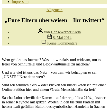
Impressum
Kategorien
Allgemein
„Eure Eltern überweisen – Ihr twittert“
Beitragsautor
Von
Hans-Werner Klein
Veröffentlichungsdatum
8. Mai 2014
zu
Keine Kommentare
„Eure
Eltern
überweisen
–
Wem gehört das Internet? Was tun wir aktiv und wirksam, um es
Ihr
freier von Schnüffelei und Blockwarttümelei zu machen?
twittert“
Und wie viel ist uns das Netz – von dem wir behaupten es sei
„UNSER“ Netz denn wert?
Sind wir wirklich aktiv – oder klicken wir unser Gewissen mit einer
Online Petition hier und einem #GuterMenschIchBin da frei?
Sascha Lobo schwillt der Kamm – auf der re:publica 2104 pikste er
in seiner Keynote mit spitzen Worten in den bis zum Platzen mit
heisser Luft gefüllten Ballon des symbolischen Handelns in Sachen