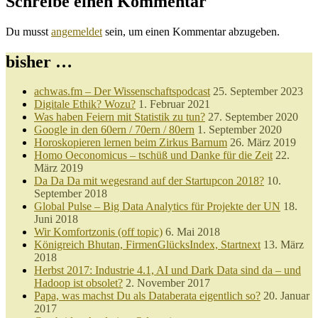
Schreibe einen Kommentar
Du musst
angemeldet
sein, um einen Kommentar abzugeben.
bisher …
achwas.fm – Der Wissenschaftspodcast
25. September 2023
Digitale Ethik? Wozu?
1. Februar 2021
Was haben Feiern mit Statistik zu tun?
27. September 2020
Google in den 60ern / 70ern / 80ern
1. September 2020
Horoskopieren lernen beim Zirkus Barnum
26. März 2019
Homo Oeconomicus – tschüß und Danke für die Zeit
22.
März 2019
Da Da Da mit wegesrand auf der Startupcon 2018?
10.
September 2018
Global Pulse – Big Data Analytics für Projekte der UN
18.
Juni 2018
Wir Komfortzonis (off topic)
6. Mai 2018
Königreich Bhutan, FirmenGlücksIndex, Startnext
13. März
2018
Herbst 2017: Industrie 4.1, AI und Dark Data sind da – und
Hadoop ist obsolet?
2. November 2017
Papa, was machst Du als Databerata eigentlich so?
20. Januar
2017