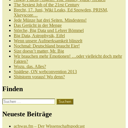
The Sexiest Job of the 21rst Century
Brecht, 17. Juni, Wiki Leaks, Ed Snowden, PRISM,
Xkeyscore…
Jede Münze hat drei Seiten. Mindestens!
Das Gerücht in der Menge
Störche, Big Data und Lehrer Bömmel
Big Data, Astrophysik, Eifel
Wenn unsere Aufmerksamkeit blinzelt
Nochmal: Deutschland braucht Eier!
Size doesn’t matter, Mr. Big
Wir brauchen mehr Emotionen! …oder vielleicht doch mehr
Fakten?
Wozu. das. Alles?
Spätlese, ON webconvention 2013
Shitstorm voraus! Wo denn?
Finden
Suchen
nach:
Neueste Beiträge
achwas.fm – Der Wissenschaftspodcast