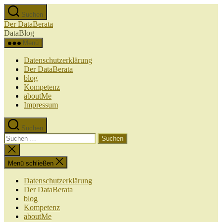
Zum
Suchen
Inhalt
Der DataBerata
springen
DataBlog
Menü
Datenschutzerklärung
Der DataBerata
blog
Kompetenz
aboutMe
Impressum
Suchen
Suchen
nach:
Suche
schließen
Menü schließen
Datenschutzerklärung
Der DataBerata
blog
Kompetenz
aboutMe