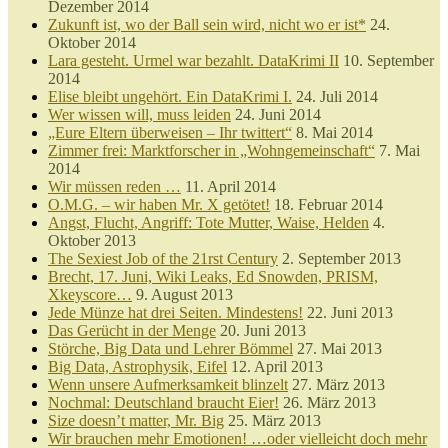
Dezember 2014
Zukunft ist, wo der Ball sein wird, nicht wo er ist*
24.
Oktober 2014
Lara gesteht. Urmel war bezahlt. DataKrimi II
10. September
2014
Elise bleibt ungehört. Ein DataKrimi I.
24. Juli 2014
Wer wissen will, muss leiden
24. Juni 2014
„Eure Eltern überweisen – Ihr twittert“
8. Mai 2014
Zimmer frei: Marktforscher in „Wohngemeinschaft“
7. Mai
2014
Wir müssen reden …
11. April 2014
O.M.G. – wir haben Mr. X getötet!
18. Februar 2014
Angst, Flucht, Angriff: Tote Mutter, Waise, Helden
4.
Oktober 2013
The Sexiest Job of the 21rst Century
2. September 2013
Brecht, 17. Juni, Wiki Leaks, Ed Snowden, PRISM,
Xkeyscore…
9. August 2013
Jede Münze hat drei Seiten. Mindestens!
22. Juni 2013
Das Gerücht in der Menge
20. Juni 2013
Störche, Big Data und Lehrer Bömmel
27. Mai 2013
Big Data, Astrophysik, Eifel
12. April 2013
Wenn unsere Aufmerksamkeit blinzelt
27. März 2013
Nochmal: Deutschland braucht Eier!
26. März 2013
Size doesn’t matter, Mr. Big
25. März 2013
Wir brauchen mehr Emotionen! …oder vielleicht doch mehr