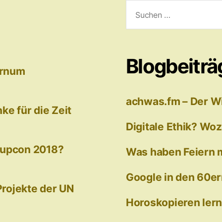
Suchen
nach:
Blogbeiträ
arnum
achwas.fm – Der W
e für die Zeit
Digitale Ethik? Wo
tupcon 2018?
Was haben Feiern mi
Google in den 60er
 Projekte der UN
Horoskopieren ler