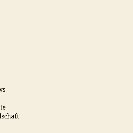
ws
te
lschaft