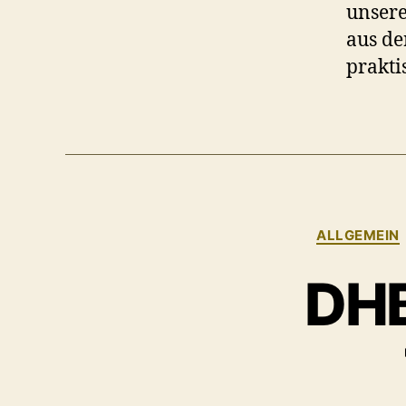
unsere
aus d
prakti
ALLGEMEIN
DHB