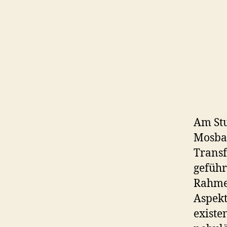
Am St
Mosbac
Transf
geführ
Rahmen
Aspekt
exist