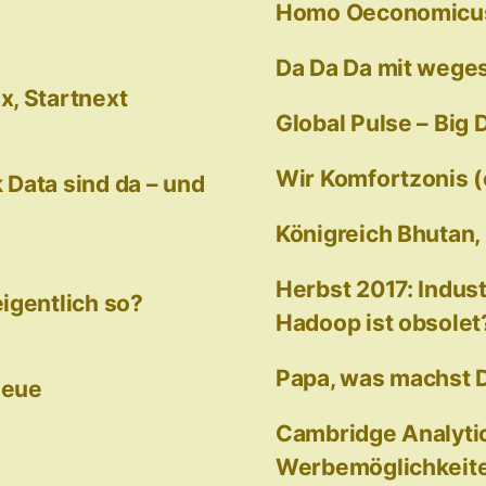
Homo Oeconomicus 
Da Da Da mit weges
x, Startnext
Global Pulse – Big 
Wir Komfortzonis (o
k Data sind da – und
Königreich Bhutan,
Herbst 2017: Indust
igentlich so?
Hadoop ist obsolet
Papa, was machst D
neue
Cambridge Analyti
Werbemöglichkeite