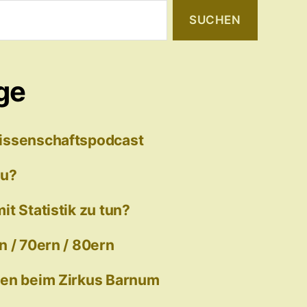
ge
issenschaftspodcast
zu?
t Statistik zu tun?
n / 70ern / 80ern
nen beim Zirkus Barnum