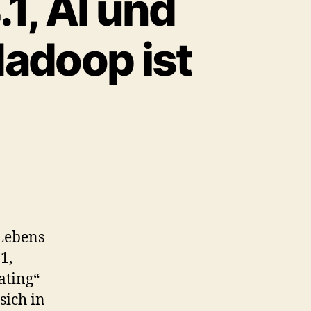
.1, AI und
Hadoop ist
 Lebens
1,
ating“
ich in