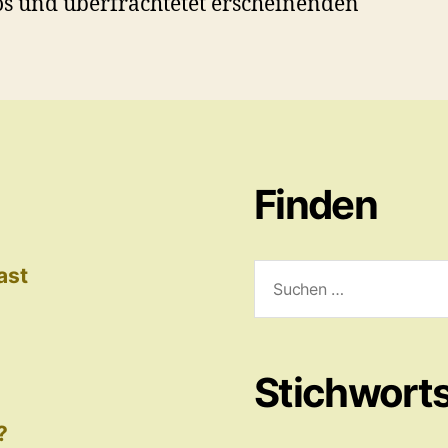
s und überfrachtetet erscheinenden
Finden
Suchen
ast
nach:
Stichwort
?