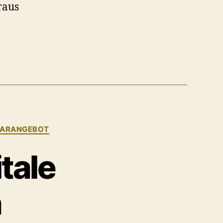
raus
NARANGEBOT
tale
n