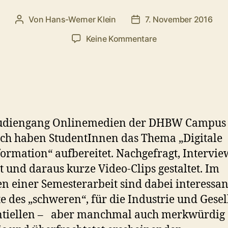
Von
Hans-Werner Klein
7. November 2016
Beitragsautor
Veröffentlichungsdatum
zu
Keine Kommentare
DHBW
Special:
Digitale
Transformation
udiengang Onlinemedien der DHBW Campus
h haben StudentInnen das Thema „Digitale
ormation“ aufbereitet. Nachgefragt, Intervie
t und daraus kurze Video-Clips gestaltet. Im
 einer Semesterarbeit sind dabei interessan
e des „schweren“, für die Industrie und Gesel
entiellen – aber manchmal auch merkwürdig