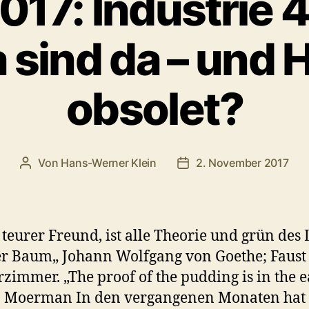
17: Industrie 4
 sind da – und 
obsolet?
Von
Hans-Werner Klein
2. November 2017
Beitragsautor
Veröffentlichungsdatum
 teurer Freund, ist alle Theorie und grün des
r Baum„ Johann Wolfgang von Goethe; Faust 
rzimmer. „The proof of the pudding is in the e
 Moerman In den vergangenen Monaten hat s