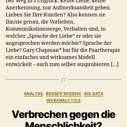
Der Weg in’s Unglück: Keine Liebe, keine
Kunden
Anerkennung, nur Aufmerksamkeit geben.
noch
Lieben Sie Ihre Kunden? Also kennen sie
schneller
ihn/sie genau, die Vorlieben,
Kommunikationswege, Verhalten und, in
welcher „Sprache der Liebe“ er oder sie
angesprochen werden möchte? Sprache der
Liebe? Gary Chapman* hat für die Paartherapie
ein einfaches und wirksames Modell
entwickelt – auch zum selber ausprobieren […]
Kategorien
ANALYSE
BESSER WISSEN!
BIG DATA
WEBANALYTICS
Verbrechen gegen die
Menschlichkeit?