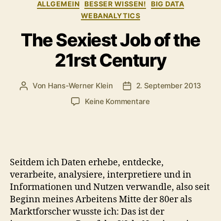
Kategorien
ALLGEMEIN
BESSER WISSEN!
BIG DATA
WEBANALYTICS
The Sexiest Job of the
21rst Century
Von
Hans-Werner Klein
2. September 2013
Beitragsautor
Veröffentlichungsdatum
zu
Keine Kommentare
The
Sexiest
Job
of
the
Seitdem ich Daten erhebe, entdecke,
21rst
verarbeite, analysiere, interpretiere und in
Century
Informationen und Nutzen verwandle, also seit
Beginn meines Arbeitens Mitte der 80er als
Marktforscher wusste ich: Das ist der