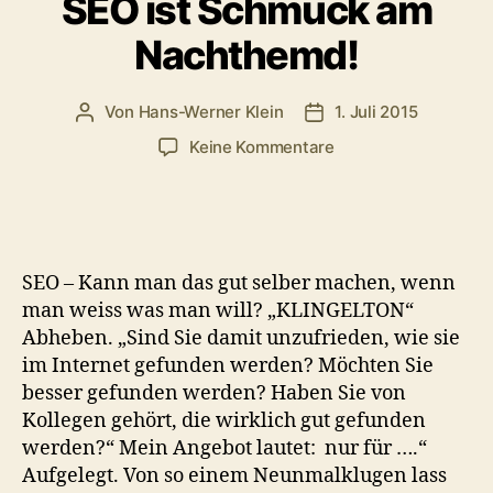
SEO ist Schmuck am
Nachthemd!
Von
Hans-Werner Klein
1. Juli 2015
Beitragsautor
Veröffentlichungsdat
zu
Keine Kommentare
SEO
ist
Schmuck
am
Nachthemd!
SEO – Kann man das gut selber machen, wenn
man weiss was man will? „KLINGELTON“
Abheben. „Sind Sie damit unzufrieden, wie sie
im Internet gefunden werden? Möchten Sie
besser gefunden werden? Haben Sie von
Kollegen gehört, die wirklich gut gefunden
werden?“ Mein Angebot lautet: nur für ….“
Aufgelegt. Von so einem Neunmalklugen lass