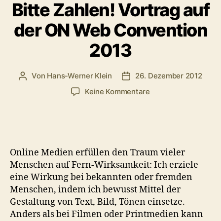
Bitte Zahlen! Vortrag auf
der ON Web Convention
2013
Von
Hans-Werner Klein
26. Dezember 2012
Beitragsautor
Veröffentlichungsdatum
zu
Keine Kommentare
Bitte
Zahlen!
Vortrag
auf
der
Online Medien erfüllen den Traum vieler
ON
Menschen auf Fern-Wirksamkeit: Ich erziele
Web
eine Wirkung bei bekannten oder fremden
Convention
Menschen, indem ich bewusst Mittel der
2013
Gestaltung von Text, Bild, Tönen einsetze.
Anders als bei Filmen oder Printmedien kann