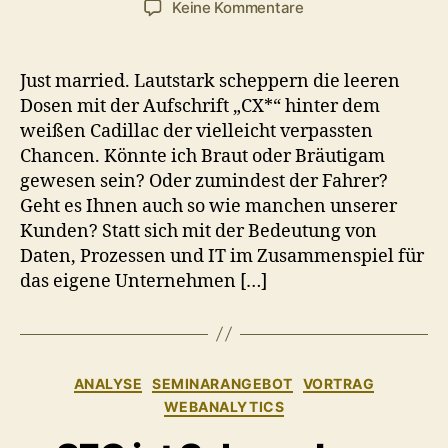
zu
Keine Kommentare
CX
–
Schirmchen
Just married. Lautstark scheppern die leeren
auf
Dosen mit der Aufschrift „CX*“ hinter dem
den
weißen Cadillac der vielleicht verpassten
Eisbechern
Chancen. Könnte ich Braut oder Bräutigam
der
gewesen sein? Oder zumindest der Fahrer?
Kundendaten?
Geht es Ihnen auch so wie manchen unserer
Kunden? Statt sich mit der Bedeutung von
Daten, Prozessen und IT im Zusammenspiel für
das eigene Unternehmen […]
Kategorien
ANALYSE
SEMINARANGEBOT
VORTRAG
WEBANALYTICS