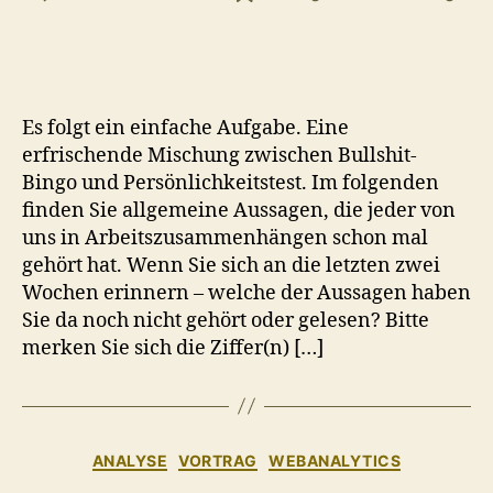
Wir
brauchen
mehr
Emotionen!
…
Es folgt ein einfache Aufgabe. Eine
oder
erfrischende Mischung zwischen Bullshit-
vielleicht
Bingo und Persönlichkeitstest. Im folgenden
doch
finden Sie allgemeine Aussagen, die jeder von
mehr
Fakten?
uns in Arbeitszusammenhängen schon mal
gehört hat. Wenn Sie sich an die letzten zwei
Wochen erinnern – welche der Aussagen haben
Sie da noch nicht gehört oder gelesen? Bitte
merken Sie sich die Ziffer(n) […]
Kategorien
ANALYSE
VORTRAG
WEBANALYTICS