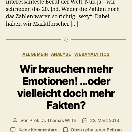
interessanteste Beruf der Welt. Nun ja – wir
schrieben das 20. Jhd. Weder die Zahlen noch
das Zahlen waren so richtig „sexy“. Dabei
haben wir Marktforscher […]
Kategorien
ALLGEMEIN
ANALYSE
WEBANALYTICS
Wir brauchen mehr
Emotionen! …oder
vielleicht doch mehr
Fakten?
Von
Prof. Dr. Thomas Wirth
22. März 2013
Beitragsautor
Veröffentlichungsdat
zu
Keine Kommentare
Oben gehaltener Beitrag