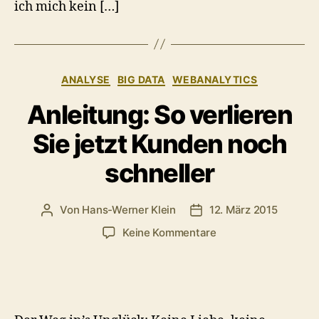
ich mich kein […]
Kategorien
ANALYSE
BIG DATA
WEBANALYTICS
Anleitung: So verlieren
Sie jetzt Kunden noch
schneller
Von
Hans-Werner Klein
12. März 2015
Beitragsautor
Veröffentlichungsdatum
zu
Keine Kommentare
Anleitung:
So
verlieren
Sie
jetzt