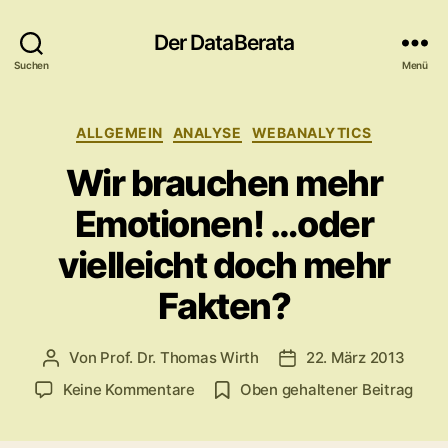
Der DataBerata
Suchen
Menü
Kategorien
ALLGEMEIN
ANALYSE
WEBANALYTICS
Wir brauchen mehr
Emotionen! …oder
vielleicht doch mehr
Fakten?
Von
Prof. Dr. Thomas Wirth
22. März 2013
Beitragsautor
Veröffentlichungsdat
zu
Keine Kommentare
Oben gehaltener Beitrag
Wir
brauchen