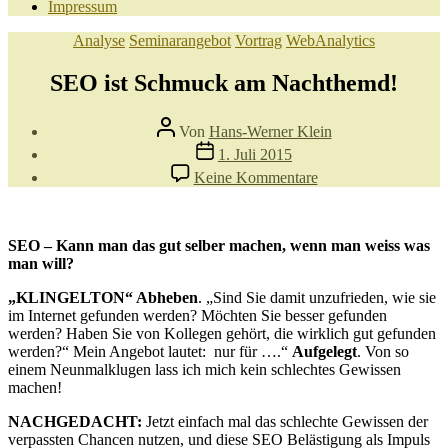
Impressum
Kategorien
Analyse
Seminarangebot
Vortrag
WebAnalytics
SEO ist Schmuck am Nachthemd!
Beitragsautor
Von
Hans-Werner Klein
Veröffentlichungsdatum
1. Juli 2015
zu
Keine Kommentare
SEO
ist
Schmuck
am
SEO – Kann man das gut selber machen, wenn man weiss was
Nachthemd!
man will?
„KLINGELTON“ Abheben
. „Sind Sie damit unzufrieden, wie sie
im Internet gefunden werden? Möchten Sie besser gefunden
werden? Haben Sie von Kollegen gehört, die wirklich gut gefunden
werden?“ Mein Angebot lautet: nur für ….“
Aufgelegt
. Von so
einem Neunmalklugen lass ich mich kein schlechtes Gewissen
machen!
NACHGEDACHT:
Jetzt einfach mal das schlechte Gewissen der
verpassten Chancen nutzen, und diese SEO Belästigung als Impuls