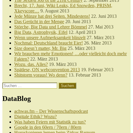
The Sexiest Job of the 21rst Century
2. September 2013
Brecht, 17. Juni, Wiki Leaks, Ed Snowden, PRISM,
Xkeyscore…
9. August 2013
Jede Münze hat drei Seiten. Mindestens!
22. Juni 2013
Das Gerücht in der Menge
20. Juni 2013
Störche, Big Data und Lehrer Bömmel
27. Mai 2013
Big Data, Astrophysik, Eifel
12. April 2013
Wenn unsere Aufmerksamkeit blinzelt
27. März 2013
Nochmal: Deutschland braucht Eier!
26. März 2013
Size doesn’t matter, Mr. Big
25. März 2013
Wir brauchen mehr Emotionen! …oder vielleicht doch mehr
Fakten?
22. März 2013
Wozu. das. Alles?
19. März 2013
Spätlese, ON webconvention 2013
19. Februar 2013
Shitstorm voraus! Wo denn?
13. Februar 2013
Suchen
nach:
DataBlog
achwas.fm – Der Wissenschaftspodcast
Digitale Ethik? Wozu?
Was haben Feiern mit Statistik zu tun?
Google in den 60ern / 70ern / 80ern
Horoskopieren lernen beim Zirkus Barnum