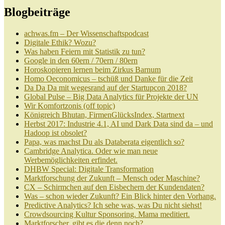
Blogbeiträge
achwas.fm – Der Wissenschaftspodcast
Digitale Ethik? Wozu?
Was haben Feiern mit Statistik zu tun?
Google in den 60ern / 70ern / 80ern
Horoskopieren lernen beim Zirkus Barnum
Homo Oeconomicus – tschüß und Danke für die Zeit
Da Da Da mit wegesrand auf der Startupcon 2018?
Global Pulse – Big Data Analytics für Projekte der UN
Wir Komfortzonis (off topic)
Königreich Bhutan, FirmenGlücksIndex, Startnext
Herbst 2017: Industrie 4.1, AI und Dark Data sind da – und
Hadoop ist obsolet?
Papa, was machst Du als Databerata eigentlich so?
Cambridge Analytica. Oder wie man neue
Werbemöglichkeiten erfindet.
DHBW Special: Digitale Transformation
Marktforschung der Zukunft – Mensch oder Maschine?
CX – Schirmchen auf den Eisbechern der Kundendaten?
Was – schon wieder Zukunft? Ein Blick hinter den Vorhang.
Predictive Analytics? Ich sehe was, was Du nicht siehst!
Crowdsourcing Kultur Sponsoring. Mama meditiert.
Marktforscher, gibt es die denn noch?