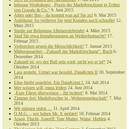
Inhouse Workshops: „Praxis der Marktforschung in Zeiten
von Google & Co.“
9. Juni 2015
Alien oder Bro – da kommt was auf Sie zu!
6. Mai 2015
Anleitung: So verlieren Sie jetzt Kunden noch schneller
12.
März 2015
Studie zur Belastung Alleinerziehender
4. März 2015
Sind Sie etwa fremdgegangen an Weiberfastnacht?
17.
Februar 2015
Verbrechen gegen die Menschlichkeit?
7. Januar 2015
Mitherausgeber: „Zukunft der Marktforschung“. Buch
6.
Dezember 2014
Zukunft ist, wo der Ball sein wird, nicht wo er ist*
24.
Oktober 2014
Lara gesteht. Urmel war bezahlt. DataKrimi II
10. September
2014
Elise bleibt ungehört. Ein DataKrimi I.
24. Juli 2014
Wer wissen will, muss leiden
24. Juni 2014
„Eure Eltern überweisen – Ihr twittert“
8. Mai 2014
Zimmer frei: Marktforscher in „Wohngemeinschaft“
7. Mai
2014
Wir müssen reden …
11. April 2014
O.M.G. – wir haben Mr. X getötet!
18. Februar 2014
Angst, Flucht, Angriff: Tote Mutter, Waise, Helden
4.
Oktober 2013