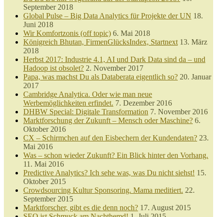
September 2018
Global Pulse – Big Data Analytics für Projekte der UN
18.
Juni 2018
Wir Komfortzonis (off topic)
6. Mai 2018
Königreich Bhutan, FirmenGlücksIndex, Startnext
13. März
2018
Herbst 2017: Industrie 4.1, AI und Dark Data sind da – und
Hadoop ist obsolet?
2. November 2017
Papa, was machst Du als Databerata eigentlich so?
20. Januar
2017
Cambridge Analytica. Oder wie man neue
Werbemöglichkeiten erfindet.
7. Dezember 2016
DHBW Special: Digitale Transformation
7. November 2016
Marktforschung der Zukunft – Mensch oder Maschine?
6.
Oktober 2016
CX – Schirmchen auf den Eisbechern der Kundendaten?
23.
Mai 2016
Was – schon wieder Zukunft? Ein Blick hinter den Vorhang.
11. Mai 2016
Predictive Analytics? Ich sehe was, was Du nicht siehst!
15.
Oktober 2015
Crowdsourcing Kultur Sponsoring. Mama meditiert.
22.
September 2015
Marktforscher, gibt es die denn noch?
17. August 2015
SEO ist Schmuck am Nachthemd!
1. Juli 2015