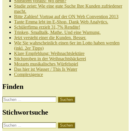
Shitstorm voraus! Wo denn?
Studie zeigt: Wie eine gute Suche Ihre Kunden zufriedener
macht.
Bitte Zahlen! Vortrag auf der ON Web Convention 2013
Tante Emma lebt im E-Shop. Dank Web Analytics.
Schülerfirma erzielt 31,7% Rendite!
Trinken, Smalltalk, Mathe. Und eine Warnung.
Jetzt versteht einer die Kunden. Besser.
Wie Sie wahrscheinlich einen 6er im Lotto haben werden
(inkl. 2er Tipps)
Klare Empfehlung: Weihnachtslektüre
Stichproben in der Weihnachtsbäckerei
Mozarts musikalisches Würfelspiel
Das hier ist Wasser / This Is Water
Complexigence
Finden
Suchen
nach:
Stichwortsuche
Suchen
nach: