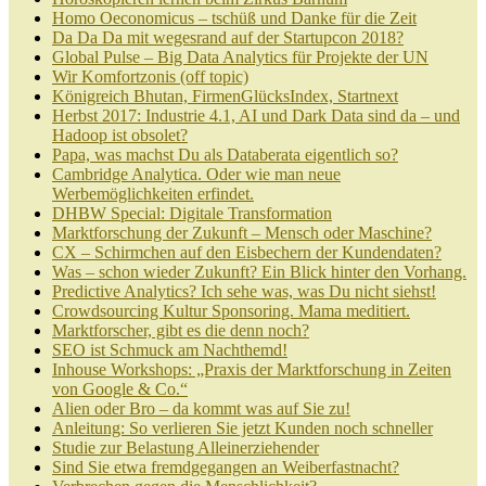
Homo Oeconomicus – tschüß und Danke für die Zeit
Da Da Da mit wegesrand auf der Startupcon 2018?
Global Pulse – Big Data Analytics für Projekte der UN
Wir Komfortzonis (off topic)
Königreich Bhutan, FirmenGlücksIndex, Startnext
Herbst 2017: Industrie 4.1, AI und Dark Data sind da – und
Hadoop ist obsolet?
Papa, was machst Du als Databerata eigentlich so?
Cambridge Analytica. Oder wie man neue
Werbemöglichkeiten erfindet.
DHBW Special: Digitale Transformation
Marktforschung der Zukunft – Mensch oder Maschine?
CX – Schirmchen auf den Eisbechern der Kundendaten?
Was – schon wieder Zukunft? Ein Blick hinter den Vorhang.
Predictive Analytics? Ich sehe was, was Du nicht siehst!
Crowdsourcing Kultur Sponsoring. Mama meditiert.
Marktforscher, gibt es die denn noch?
SEO ist Schmuck am Nachthemd!
Inhouse Workshops: „Praxis der Marktforschung in Zeiten
von Google & Co.“
Alien oder Bro – da kommt was auf Sie zu!
Anleitung: So verlieren Sie jetzt Kunden noch schneller
Studie zur Belastung Alleinerziehender
Sind Sie etwa fremdgegangen an Weiberfastnacht?