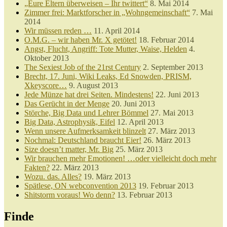
„Eure Eltern überweisen – Ihr twittert“
8. Mai 2014
Zimmer frei: Marktforscher in „Wohngemeinschaft“
7. Mai
2014
Wir müssen reden …
11. April 2014
O.M.G. – wir haben Mr. X getötet!
18. Februar 2014
Angst, Flucht, Angriff: Tote Mutter, Waise, Helden
4.
Oktober 2013
The Sexiest Job of the 21rst Century
2. September 2013
Brecht, 17. Juni, Wiki Leaks, Ed Snowden, PRISM,
Xkeyscore…
9. August 2013
Jede Münze hat drei Seiten. Mindestens!
22. Juni 2013
Das Gerücht in der Menge
20. Juni 2013
Störche, Big Data und Lehrer Bömmel
27. Mai 2013
Big Data, Astrophysik, Eifel
12. April 2013
Wenn unsere Aufmerksamkeit blinzelt
27. März 2013
Nochmal: Deutschland braucht Eier!
26. März 2013
Size doesn’t matter, Mr. Big
25. März 2013
Wir brauchen mehr Emotionen! …oder vielleicht doch mehr
Fakten?
22. März 2013
Wozu. das. Alles?
19. März 2013
Spätlese, ON webconvention 2013
19. Februar 2013
Shitstorm voraus! Wo denn?
13. Februar 2013
Finde