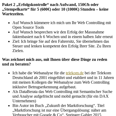
Paket 2 „Erfolgskontrolle“ nach Aufwand, 150€/h oder
„Stempelkarte“ für 5 (600€) oder 10 (1000€) Stunden – keine
Wartezeiten.
Auf Wunsch kümmere ich mich um Ihr Web Controlling mit
Open Source Tools
Auf Wunsch besprechen wir den Erfolg der Massnahme
faktenbasiert nach 6 Wochen und in einem halben Jahr erneut
Ziel: Ich bringe Sie auf den Fahrersitz, Sie übernehmen das
Steuer und lenken kompetent den Erfolg Ihrer Site. Zu Ihren
Zielen.
Was zeichnet mich aus, mit Ihnen über diese Dinge zu reden
und zu beraten?
Ich habe die Webanalyse für die
telekom.de
bei der Telekom
Deutschland ab 2001 eingeführt und etabliert und in 11 Jahren
mit meinen Kollegen die Webanalyse zum Web Controlling
inklusive Betrugserkennung aufgebaut.
Als DataBerata das Web Controlling mit Semantischer Suche
und Analyse aufgefrischt und mobil gemacht (für ein DAX
Unternehmen)
Bin Autor im Buch „Zukunft der Marktforschung“. Titel
„Marktforschung ist nur eine Übergangslösung: näher am
Verbraucher mit Google & Co“. Springer Gabler 2015