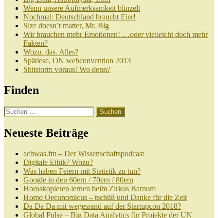
Wenn unsere Aufmerksamkeit blinzelt
Nochmal: Deutschland braucht Eier!
Size doesn’t matter, Mr. Big
Wir brauchen mehr Emotionen! …oder vielleicht doch mehr
Fakten?
Wozu. das. Alles?
Spätlese, ON webconvention 2013
Shitstorm voraus! Wo denn?
Finden
Suchen
nach:
Neueste Beiträge
achwas.fm – Der Wissenschaftspodcast
Digitale Ethik? Wozu?
Was haben Feiern mit Statistik zu tun?
Google in den 60ern / 70ern / 80ern
Horoskopieren lernen beim Zirkus Barnum
Homo Oeconomicus – tschüß und Danke für die Zeit
Da Da Da mit wegesrand auf der Startupcon 2018?
Global Pulse – Big Data Analytics für Projekte der UN