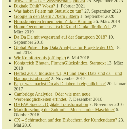
achwas.fm – Der Wissenschaftspodcast
25. September 2023
Digitale Ethik? Wozu?
1. Februar 2021
Was haben Feiern mit Statistik zu tun?
27. September 2020
Google in den 60ern / 70ern / 80ern
1. September 2020
Horoskopieren lernen beim Zirkus Barnum
26. März 2019
Homo Oeconomicus – tschüß und Danke für die Zeit
22.
März 2019
Da Da Da mit wegesrand auf der Startupcon 2018?
10.
September 2018
Global Pulse – Big Data Analytics für Projekte der UN
18.
Juni 2018
Wir Komfortzonis (off topic)
6. Mai 2018
Königreich Bhutan, FirmenGlücksIndex, Startnext
13. März
2018
Herbst 2017: Industrie 4.1, AI und Dark Data sind da – und
Hadoop ist obsolet?
2. November 2017
Papa, was machst Du als Databerata eigentlich so?
20. Januar
2017
Cambridge Analytica. Oder wie man neue
Werbemöglichkeiten erfindet.
7. Dezember 2016
DHBW Special: Digitale Transformation
7. November 2016
Marktforschung der Zukunft – Mensch oder Maschine?
6.
Oktober 2016
CX – Schirmchen auf den Eisbechern der Kundendaten?
23.
Mai 2016