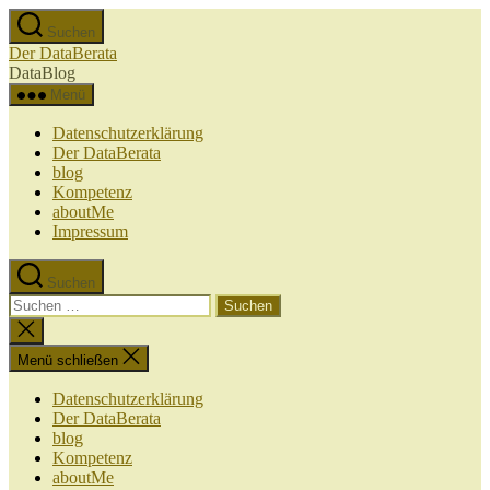
Zum
Suchen
Inhalt
Der DataBerata
springen
DataBlog
Menü
Datenschutzerklärung
Der DataBerata
blog
Kompetenz
aboutMe
Impressum
Suchen
Suchen
nach:
Suche
schließen
Menü schließen
Datenschutzerklärung
Der DataBerata
blog
Kompetenz
aboutMe