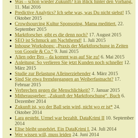
Was – schon wieder Zukunft? Ein Blick hinter den Vorhang.
11. Mai 2016
Predictive Analytics? Ich sehe was, was Du nicht siehst!
15.
Oktober 2015
Crowdsourcing Kultur Sponsoring. Mama meditiert.
22.
September 2015
Marktforscher, gibt es die denn noch?
17. August 2015
SEO ist Schmuck am Nachthemd!
1. Juli 2015
Inhouse Workshops: „Praxis der Marktforschung in Zeiten
von Google & Co.“
9. Juni 2015
Alien oder Bro – da kommt was auf Sie zu!
6. Mai 2015
Anleitung: So verlieren Sie jetzt Kunden noch schneller
12.
März 2015
Studie zur Belastung Alleinerziehender
4. März 2015
Sind Sie etwa fremdgegangen an Weiberfastnacht?
17.
Februar 2015
Verbrechen gegen die Menschlichkeit?
7. Januar 2015
Mitherausgeber: „Zukunft der Marktforschung“. Buch
6.
Dezember 2014
Zukunft ist, wo der Ball sein wird, nicht wo er ist*
24.
Oktober 2014
Lara gesteht. Urmel war bezahlt. DataKrimi II
10. September
2014
Elise bleibt ungehört. Ein DataKrimi I.
24. Juli 2014
Wer wissen will, muss leiden
24. Juni 2014