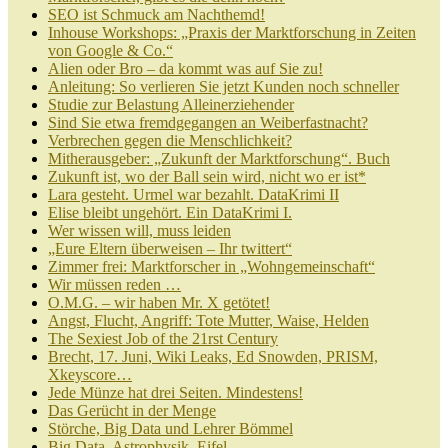
SEO ist Schmuck am Nachthemd!
Inhouse Workshops: „Praxis der Marktforschung in Zeiten
von Google & Co.“
Alien oder Bro – da kommt was auf Sie zu!
Anleitung: So verlieren Sie jetzt Kunden noch schneller
Studie zur Belastung Alleinerziehender
Sind Sie etwa fremdgegangen an Weiberfastnacht?
Verbrechen gegen die Menschlichkeit?
Mitherausgeber: „Zukunft der Marktforschung“. Buch
Zukunft ist, wo der Ball sein wird, nicht wo er ist*
Lara gesteht. Urmel war bezahlt. DataKrimi II
Elise bleibt ungehört. Ein DataKrimi I.
Wer wissen will, muss leiden
„Eure Eltern überweisen – Ihr twittert“
Zimmer frei: Marktforscher in „Wohngemeinschaft“
Wir müssen reden …
O.M.G. – wir haben Mr. X getötet!
Angst, Flucht, Angriff: Tote Mutter, Waise, Helden
The Sexiest Job of the 21rst Century
Brecht, 17. Juni, Wiki Leaks, Ed Snowden, PRISM,
Xkeyscore…
Jede Münze hat drei Seiten. Mindestens!
Das Gerücht in der Menge
Störche, Big Data und Lehrer Bömmel
Big Data, Astrophysik, Eifel