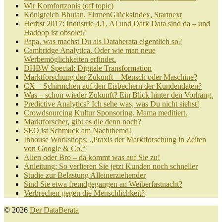
Wir Komfortzonis (off topic)
Königreich Bhutan, FirmenGlücksIndex, Startnext
Herbst 2017: Industrie 4.1, AI und Dark Data sind da – und
Hadoop ist obsolet?
Papa, was machst Du als Databerata eigentlich so?
Cambridge Analytica. Oder wie man neue
Werbemöglichkeiten erfindet.
DHBW Special: Digitale Transformation
Marktforschung der Zukunft – Mensch oder Maschine?
CX – Schirmchen auf den Eisbechern der Kundendaten?
Was – schon wieder Zukunft? Ein Blick hinter den Vorhang.
Predictive Analytics? Ich sehe was, was Du nicht siehst!
Crowdsourcing Kultur Sponsoring. Mama meditiert.
Marktforscher, gibt es die denn noch?
SEO ist Schmuck am Nachthemd!
Inhouse Workshops: „Praxis der Marktforschung in Zeiten
von Google & Co.“
Alien oder Bro – da kommt was auf Sie zu!
Anleitung: So verlieren Sie jetzt Kunden noch schneller
Studie zur Belastung Alleinerziehender
Sind Sie etwa fremdgegangen an Weiberfastnacht?
Verbrechen gegen die Menschlichkeit?
© 2026
Der DataBerata