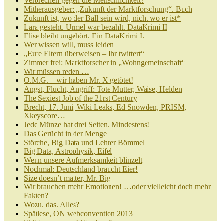
Verbrechen gegen die Menschlichkeit?
Mitherausgeber: „Zukunft der Marktforschung“. Buch
Zukunft ist, wo der Ball sein wird, nicht wo er ist*
Lara gesteht. Urmel war bezahlt. DataKrimi II
Elise bleibt ungehört. Ein DataKrimi I.
Wer wissen will, muss leiden
„Eure Eltern überweisen – Ihr twittert“
Zimmer frei: Marktforscher in „Wohngemeinschaft“
Wir müssen reden …
O.M.G. – wir haben Mr. X getötet!
Angst, Flucht, Angriff: Tote Mutter, Waise, Helden
The Sexiest Job of the 21rst Century
Brecht, 17. Juni, Wiki Leaks, Ed Snowden, PRISM,
Xkeyscore…
Jede Münze hat drei Seiten. Mindestens!
Das Gerücht in der Menge
Störche, Big Data und Lehrer Bömmel
Big Data, Astrophysik, Eifel
Wenn unsere Aufmerksamkeit blinzelt
Nochmal: Deutschland braucht Eier!
Size doesn’t matter, Mr. Big
Wir brauchen mehr Emotionen! …oder vielleicht doch mehr
Fakten?
Wozu. das. Alles?
Spätlese, ON webconvention 2013