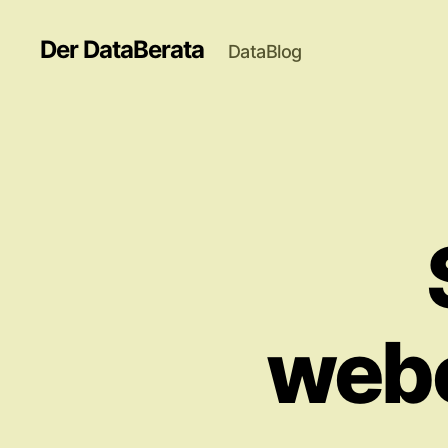
Der DataBerata
DataBlog
webc