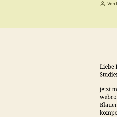
Von
Beitrag
Liebe
Studie
jetzt 
webcon
Blauen
kompe