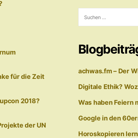
?
Suchen
nach:
Blogbeiträ
arnum
achwas.fm – Der W
e für die Zeit
Digitale Ethik? Wo
tupcon 2018?
Was haben Feiern mi
Google in den 60er
 Projekte der UN
Horoskopieren ler