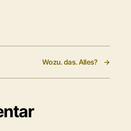
Wozu. das. Alles?
→
entar