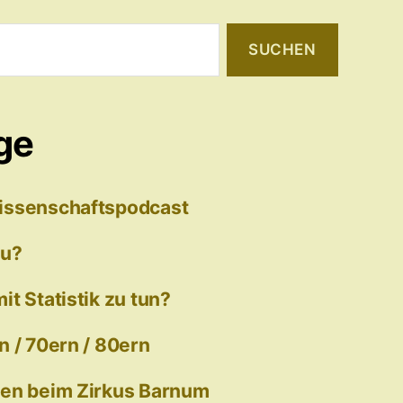
ge
issenschaftspodcast
zu?
t Statistik zu tun?
n / 70ern / 80ern
nen beim Zirkus Barnum