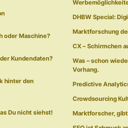
Werbemöglichkeite
on
DHBW Special: Digi
Marktforschung de
h oder Maschine?
CX – Schirmchen a
 der Kundendaten?
Was – schon wieder
Vorhang.
k hinter den
Predictive Analytic
Crowdsourcing Kult
as Du nicht siehst!
Marktforscher, gib
SEO ist Schmuck 