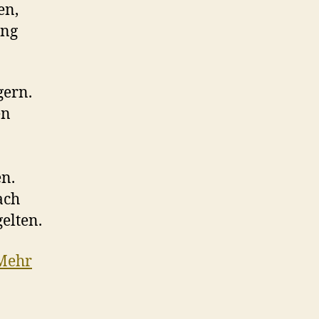
en,
ung
gern.
en
en.
ach
elten.
Mehr