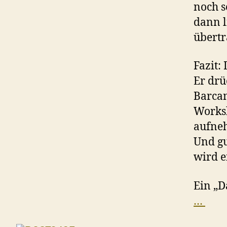
noch s
dann l
übertr
Fazit:
Er drü
Barcam
Worksh
aufneh
Und gu
wird e
Ein „
…