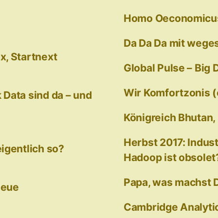
Homo Oeconomicus 
Da Da Da mit weges
x, Startnext
Global Pulse – Big 
Wir Komfortzonis (o
k Data sind da – und
Königreich Bhutan,
Herbst 2017: Indust
igentlich so?
Hadoop ist obsolet
Papa, was machst D
neue
Cambridge Analyti