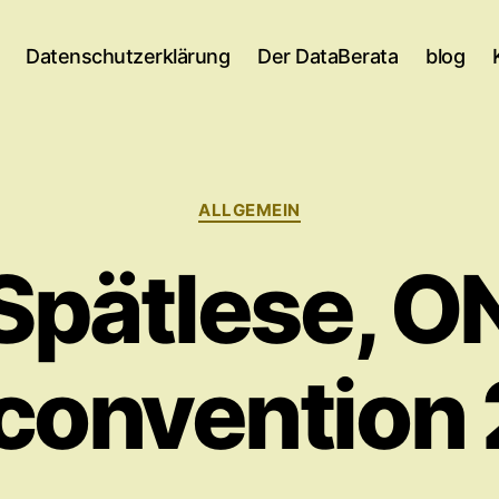
Datenschutzerklärung
Der DataBerata
blog
Kategorien
ALLGEMEIN
Spätlese, O
onvention