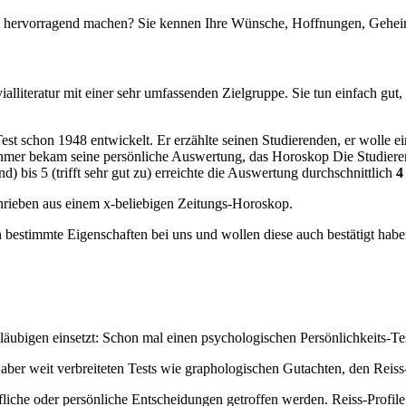
h hervorragend machen? Sie kennen Ihre Wünsche, Hoffnungen, Geheimn
ialliteratur mit einer sehr umfassenden Zielgruppe. Sie tun einfach gut,
est schon 1948 entwickelt. Er erzählte seinen Studierenden, er wolle e
ehmer bekam seine persönliche Auswertung, das Horoskop Die Studiere
) bis 5 (trifft sehr gut zu) erreichte die Auswertung durchschnittlich
4
chrieben aus einem x-beliebigen Zeitungs-Horoskop.
bestimmte Eigenschaften bei uns und wollen diese auch bestätigt haben.
äubigen einsetzt: Schon mal einen psychologischen Persönlichkeits-Tes
 aber weit verbreiteten Tests wie graphologischen Gutachten, den Reis
berufliche oder persönliche Entscheidungen getroffen werden. Reiss-Prof