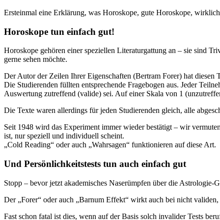
Ersteinmal eine Erklärung, was Horoskope, gute Horoskope, wirklic
Horoskope tun einfach gut!
Horoskope gehören einer speziellen Literaturgattung an – sie sind Triv
gerne sehen möchte.
Der Autor der Zeilen Ihrer Eigenschaften (Bertram Forer) hat diesen T
Die Studierenden füllten entsprechende Fragebogen aus. Jeder Teiln
Auswertung zutreffend (valide) sei. Auf einer Skala von 1 (unzutreffend
Die Texte waren allerdings für jeden Studierenden gleich, alle abges
Seit 1948 wird das Experiment immer wieder bestätigt – wir vermuten 
ist, nur speziell und individuell scheint.
„Cold Reading“ oder auch „Wahrsagen“ funktionieren auf diese Art.
Und Persönlichkeitstests tun auch einfach gut
Stopp – bevor jetzt akademisches Naserümpfen über die Astrologie-Gl
Der „Forer“ oder auch „Barnum Effekt“ wirkt auch bei nicht validen,
Fast schon fatal ist dies, wenn auf der Basis solch invalider Tests 