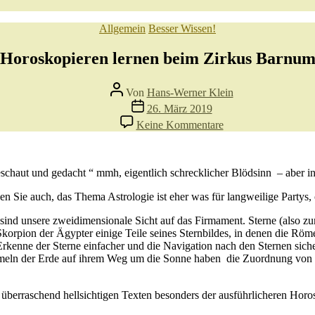
Kategorien
Allgemein
Besser Wissen!
Horoskopieren lernen beim Zirkus Barnu
Beitragsautor
Von
Hans-Werner Klein
Veröffentlichungsdatum
26. März 2019
zu
Keine Kommentare
Horoskopieren
lernen
beim
Zirkus
eschaut und gedacht “ mmh, eigentlich schrecklicher Blödsinn – aber i
Barnum
 Sie auch, das Thema Astrologie ist eher was für langweilige Partys,
 sind unsere zweidimensionale Sicht auf das Firmament. Sterne (also z
 Skorpion der Ägypter einige Teile seines Sternbildes, in denen die R
Erkenne der Sterne einfacher und die Navigation nach den Sternen sic
aumeln der Erde auf ihrem Weg um die Sonne haben die Zuordnung von 
überraschend hellsichtigen Texten besonders der ausführlicheren Horo