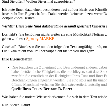
Sind Sie offen? Wollen Sie es mal ausprobieren?
Ich biete Ihnen dazu einen besonderen Test auf der Basis von Künstlic
beschreibt Ihre Eigenschaften. Dabei werden keine schützenswerte Da
Zeitpunkt des Besuch.
Wichtig: Diese Seite (und databerata.de gesamt) speichert keinerle
Los geht’s: Sie benötigen nichts weiter als eine Möglichkeit Notizen
gehen zu dieser
Sprung-MARKE
Geschafft. Bitte lesen Sie nun den folgenden Text sorgfältig durch, no
Die Skala reicht von 0= überhaupt nicht bis 5= voll und ganz.
Ihre Eigenschaften
„Sie brauchen die Zuneigung und Bewunderung anderer, dabei ne
haben beträchtliche Fähigkeiten, die brachliegen, statt dass Sie
zweifeln Sie ernstlich an der Richtigkeit Ihres Tuns und Ihr
Beschränkungen eingeengt werden. Sie sind stolz auf Ihr unab
öffnen. Manchmal verhalten Sie sich extrovertiert, leutselig un
Quelle
Ihres
Textes:
Bertram R. Forer
Was haben Sie notiert: Wie stark erkennen Sie sich in dem Text wiede
Nun, vielen Dank!