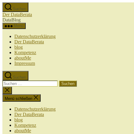
Zum
Suchen
Inhalt
Der DataBerata
springen
DataBlog
Menü
Datenschutzerklärung
Der DataBerata
blog
Kompetenz
aboutMe
Impressum
Suchen
Suchen
nach:
Suche
schließen
Menü schließen
Datenschutzerklärung
Der DataBerata
blog
Kompetenz
aboutMe