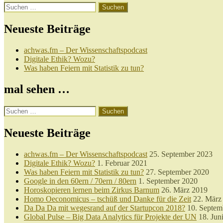
Suchen
nach:
Neueste Beiträge
achwas.fm – Der Wissenschaftspodcast
Digitale Ethik? Wozu?
Was haben Feiern mit Statistik zu tun?
mal sehen …
Suchen
nach:
Neueste Beiträge
achwas.fm – Der Wissenschaftspodcast
25. September 2023
Digitale Ethik? Wozu?
1. Februar 2021
Was haben Feiern mit Statistik zu tun?
27. September 2020
Google in den 60ern / 70ern / 80ern
1. September 2020
Horoskopieren lernen beim Zirkus Barnum
26. März 2019
Homo Oeconomicus – tschüß und Danke für die Zeit
22. März
Da Da Da mit wegesrand auf der Startupcon 2018?
10. Septem
Global Pulse – Big Data Analytics für Projekte der UN
18. Jun