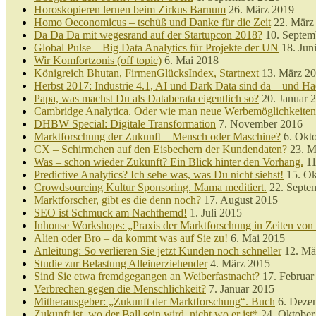
Horoskopieren lernen beim Zirkus Barnum
26. März 2019
Homo Oeconomicus – tschüß und Danke für die Zeit
22. März
Da Da Da mit wegesrand auf der Startupcon 2018?
10. Septem
Global Pulse – Big Data Analytics für Projekte der UN
18. Jun
Wir Komfortzonis (off topic)
6. Mai 2018
Königreich Bhutan, FirmenGlücksIndex, Startnext
13. März 2
Herbst 2017: Industrie 4.1, AI und Dark Data sind da – und Ha
Papa, was machst Du als Databerata eigentlich so?
20. Januar 
Cambridge Analytica. Oder wie man neue Werbemöglichkeiten 
DHBW Special: Digitale Transformation
7. November 2016
Marktforschung der Zukunft – Mensch oder Maschine?
6. Okt
CX – Schirmchen auf den Eisbechern der Kundendaten?
23. M
Was – schon wieder Zukunft? Ein Blick hinter den Vorhang.
11
Predictive Analytics? Ich sehe was, was Du nicht siehst!
15. Ok
Crowdsourcing Kultur Sponsoring. Mama meditiert.
22. Septe
Marktforscher, gibt es die denn noch?
17. August 2015
SEO ist Schmuck am Nachthemd!
1. Juli 2015
Inhouse Workshops: „Praxis der Marktforschung in Zeiten vo
Alien oder Bro – da kommt was auf Sie zu!
6. Mai 2015
Anleitung: So verlieren Sie jetzt Kunden noch schneller
12. Mä
Studie zur Belastung Alleinerziehender
4. März 2015
Sind Sie etwa fremdgegangen an Weiberfastnacht?
17. Februar
Verbrechen gegen die Menschlichkeit?
7. Januar 2015
Mitherausgeber: „Zukunft der Marktforschung“. Buch
6. Deze
Zukunft ist, wo der Ball sein wird, nicht wo er ist*
24. Oktober