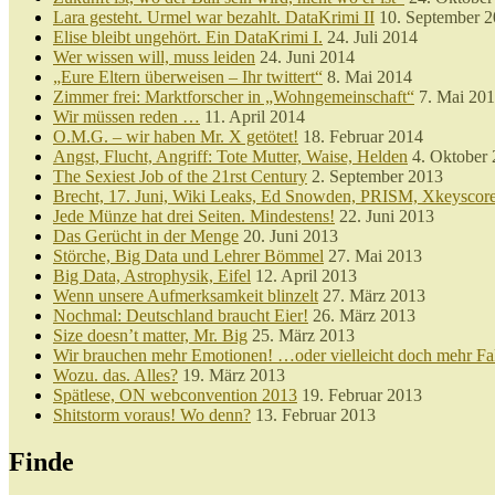
Lara gesteht. Urmel war bezahlt. DataKrimi II
10. September 
Elise bleibt ungehört. Ein DataKrimi I.
24. Juli 2014
Wer wissen will, muss leiden
24. Juni 2014
„Eure Eltern überweisen – Ihr twittert“
8. Mai 2014
Zimmer frei: Marktforscher in „Wohngemeinschaft“
7. Mai 20
Wir müssen reden …
11. April 2014
O.M.G. – wir haben Mr. X getötet!
18. Februar 2014
Angst, Flucht, Angriff: Tote Mutter, Waise, Helden
4. Oktober
The Sexiest Job of the 21rst Century
2. September 2013
Brecht, 17. Juni, Wiki Leaks, Ed Snowden, PRISM, Xkeysco
Jede Münze hat drei Seiten. Mindestens!
22. Juni 2013
Das Gerücht in der Menge
20. Juni 2013
Störche, Big Data und Lehrer Bömmel
27. Mai 2013
Big Data, Astrophysik, Eifel
12. April 2013
Wenn unsere Aufmerksamkeit blinzelt
27. März 2013
Nochmal: Deutschland braucht Eier!
26. März 2013
Size doesn’t matter, Mr. Big
25. März 2013
Wir brauchen mehr Emotionen! …oder vielleicht doch mehr Fa
Wozu. das. Alles?
19. März 2013
Spätlese, ON webconvention 2013
19. Februar 2013
Shitstorm voraus! Wo denn?
13. Februar 2013
Finde