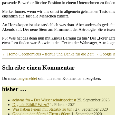
passende Bewerber für eine Position in einem Unternehmen zu finden
Merke: Immer, wenn wir uns selbst in allgemein gehaltenen Tests ei
eigentlich auf fast alle Menschen zutrifft.
An Horoskopen ist also tatsächlich was dran. Aber anders als gedacht
Abends auf. Der neue Stern am Firmament der Astrologie. Sie wissen ja
PS: Was hat das denn nun mit Zirkus Barnum zu tun? Der „Forer Effe
etwas“ zu finden war. So wie in den Texten der Wahrsager, Astrologen 
←
Homo Oeconomicus – tschüß und Danke für die Zeit
→
Google in
Schreibe einen Kommentar
Du musst
angemeldet
sein, um einen Kommentar abzugeben.
bisher …
achwas.fm – Der Wissenschaftspodcast
25. September 2023
Digitale Ethik? Wozu?
1. Februar 2021
Was haben Feiern mit Statistik zu tun?
27. September 2020
Google in den 60ern / 70ern / 80ern
1. September 2020