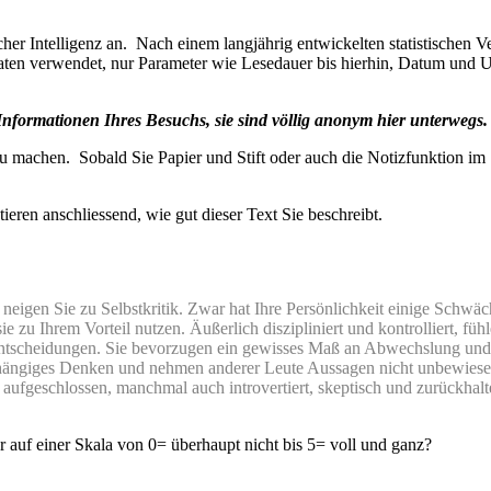
her Intelligenz an. Nach einem langjährig entwickelten statistischen V
ten verwendet, nur Parameter wie Lesedauer bis hierhin, Datum und Uh
i Informationen Ihres Besuchs, sie sind völlig anonym hier unterwegs
 zu machen. Sobald Sie Papier und Stift oder auch die Notizfunktion im
tieren anschliessend, wie gut dieser Text Sie beschreibt.
igen Sie zu Selbstkritik. Zwar hat Ihre Persönlichkeit einige Schwäc
 sie zu Ihrem Vorteil nutzen. Äußerlich diszipliniert und kontrolliert, f
er Entscheidungen. Sie bevorzugen ein gewisses Maß an Abwechslung un
hängiges Denken und nehmen anderer Leute Aussagen nicht unbewiesen h
d aufgeschlossen, manchmal auch introvertiert, skeptisch und zurückhal
r auf einer Skala von 0= überhaupt nicht bis 5= voll und ganz?