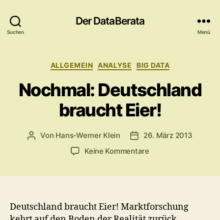
Der DataBerata
Suchen
Menü
Kategorien
ALLGEMEIN
ANALYSE
BIG DATA
Nochmal: Deutschland
braucht Eier!
Von
Hans-Werner Klein
26. März 2013
Beitragsautor
Veröffentlichungsdatum
zu
Keine Kommentare
Nochmal:
Deutschland
braucht
Eier!
Deutschland braucht Eier! Marktforschung
kehrt auf den Boden der Realität zurück