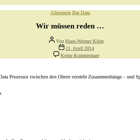
Kategorien
Allgemein
Big Data
Wir müssen reden …
Beitragsautor
Von
Hans-Werner Klein
Veröffentlichungsdatum
11. April 2014
zu
Keine Kommentare
Wir
müssen
reden
…
Data Prozessor zwischen den Ohren versteht Zusammenhänge – und Spa
a.
.