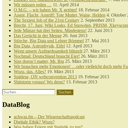
Wir müssen reden …
11. April 2014
O.M.G. – wir haben Mr. X getötet!
18. Februar 2014
Angst, Flucht, Angriff: Tote Mutter, Waise, Helden
4. Oktober
The Sexiest Job of the 21rst Century
2. September 2013
Brecht, 17. Juni, Wiki Leaks, Ed Snowden, PRISM, Xkeysco
Jede Münze hat drei Seiten. Mindestens!
22. Juni 2013
Das Gerücht in der Menge
20. Juni 2013
Störche, Big Data und Lehrer Bömmel
27. Mai 2013
Big Data, Astrophysik, Eifel
12. April 2013
Wenn unsere Aufmerksamkeit blinzelt
27. März 2013
Nochmal: Deutschland braucht Eier!
26. März 2013
Size doesn’t matter, Mr. Big
25. März 2013
Wir brauchen mehr Emotionen! …oder vielleicht doch mehr Fa
Wozu. das. Alles?
19. März 2013
Spätlese, ON webconvention 2013
19. Februar 2013
Shitstorm voraus! Wo denn?
13. Februar 2013
Suchen
nach:
DataBlog
achwas.fm – Der Wissenschaftspodcast
Digitale Ethik? Wozu?
Was haben Feiern mit Statistik zu tun?