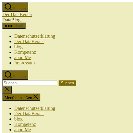
Zum
Suchen
Inhalt
Der DataBerata
springen
DataBlog
Menü
Datenschutzerklärung
Der DataBerata
blog
Kompetenz
aboutMe
Impressum
Suchen
Suchen
nach:
Suche
schließen
Menü schließen
Datenschutzerklärung
Der DataBerata
blog
Kompetenz
aboutMe