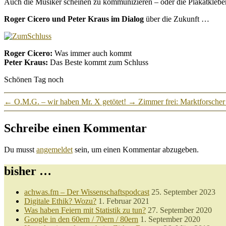
Auch die Musiker scheinen zu kommunizieren – oder die Plakatkleb
Roger Cicero und Peter Kraus im Dialog
über die Zukunft …
Roger Cicero:
Was immer auch kommt
Peter Kraus:
Das Beste kommt zum Schluss
Schönen Tag noch
←
O.M.G. – wir haben Mr. X getötet!
→
Zimmer frei: Marktforsche
Schreibe einen Kommentar
Du musst
angemeldet
sein, um einen Kommentar abzugeben.
bisher …
achwas.fm – Der Wissenschaftspodcast
25. September 2023
Digitale Ethik? Wozu?
1. Februar 2021
Was haben Feiern mit Statistik zu tun?
27. September 2020
Google in den 60ern / 70ern / 80ern
1. September 2020