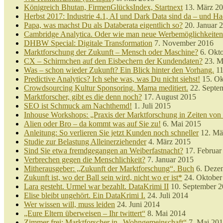
Königreich Bhutan, FirmenGlücksIndex, Startnext
13. März 2
Herbst 2017: Industrie 4.1, AI und Dark Data sind da – und Ha
Papa, was machst Du als Databerata eigentlich so?
20. Januar 
Cambridge Analytica. Oder wie man neue Werbemöglichkeiten 
DHBW Special: Digitale Transformation
7. November 2016
Marktforschung der Zukunft – Mensch oder Maschine?
6. Okt
CX – Schirmchen auf den Eisbechern der Kundendaten?
23. M
Was – schon wieder Zukunft? Ein Blick hinter den Vorhang.
11
Predictive Analytics? Ich sehe was, was Du nicht siehst!
15. Ok
Crowdsourcing Kultur Sponsoring. Mama meditiert.
22. Septe
Marktforscher, gibt es die denn noch?
17. August 2015
SEO ist Schmuck am Nachthemd!
1. Juli 2015
Inhouse Workshops: „Praxis der Marktforschung in Zeiten vo
Alien oder Bro – da kommt was auf Sie zu!
6. Mai 2015
Anleitung: So verlieren Sie jetzt Kunden noch schneller
12. Mä
Studie zur Belastung Alleinerziehender
4. März 2015
Sind Sie etwa fremdgegangen an Weiberfastnacht?
17. Februar
Verbrechen gegen die Menschlichkeit?
7. Januar 2015
Mitherausgeber: „Zukunft der Marktforschung“. Buch
6. Deze
Zukunft ist, wo der Ball sein wird, nicht wo er ist*
24. Oktober
Lara gesteht. Urmel war bezahlt. DataKrimi II
10. September 
Elise bleibt ungehört. Ein DataKrimi I.
24. Juli 2014
Wer wissen will, muss leiden
24. Juni 2014
„Eure Eltern überweisen – Ihr twittert“
8. Mai 2014
Zimmer frei: Marktforscher in „Wohngemeinschaft“
7. Mai 20