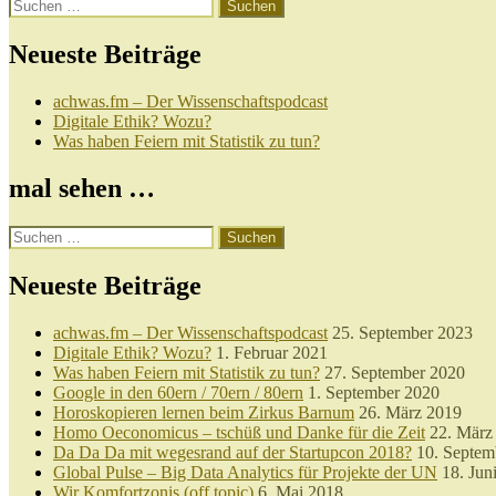
Suchen
nach:
Neueste Beiträge
achwas.fm – Der Wissenschaftspodcast
Digitale Ethik? Wozu?
Was haben Feiern mit Statistik zu tun?
mal sehen …
Suchen
nach:
Neueste Beiträge
achwas.fm – Der Wissenschaftspodcast
25. September 2023
Digitale Ethik? Wozu?
1. Februar 2021
Was haben Feiern mit Statistik zu tun?
27. September 2020
Google in den 60ern / 70ern / 80ern
1. September 2020
Horoskopieren lernen beim Zirkus Barnum
26. März 2019
Homo Oeconomicus – tschüß und Danke für die Zeit
22. März
Da Da Da mit wegesrand auf der Startupcon 2018?
10. Septem
Global Pulse – Big Data Analytics für Projekte der UN
18. Jun
Wir Komfortzonis (off topic)
6. Mai 2018