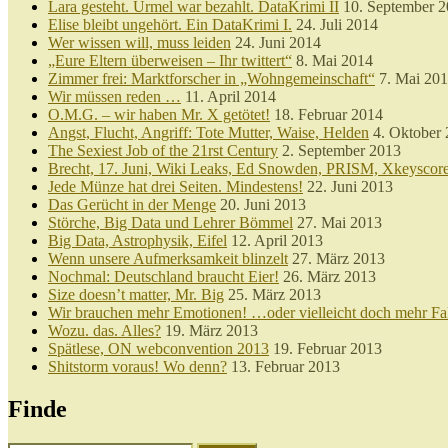
Lara gesteht. Urmel war bezahlt. DataKrimi II
10. September 
Elise bleibt ungehört. Ein DataKrimi I.
24. Juli 2014
Wer wissen will, muss leiden
24. Juni 2014
„Eure Eltern überweisen – Ihr twittert“
8. Mai 2014
Zimmer frei: Marktforscher in „Wohngemeinschaft“
7. Mai 20
Wir müssen reden …
11. April 2014
O.M.G. – wir haben Mr. X getötet!
18. Februar 2014
Angst, Flucht, Angriff: Tote Mutter, Waise, Helden
4. Oktober
The Sexiest Job of the 21rst Century
2. September 2013
Brecht, 17. Juni, Wiki Leaks, Ed Snowden, PRISM, Xkeysco
Jede Münze hat drei Seiten. Mindestens!
22. Juni 2013
Das Gerücht in der Menge
20. Juni 2013
Störche, Big Data und Lehrer Bömmel
27. Mai 2013
Big Data, Astrophysik, Eifel
12. April 2013
Wenn unsere Aufmerksamkeit blinzelt
27. März 2013
Nochmal: Deutschland braucht Eier!
26. März 2013
Size doesn’t matter, Mr. Big
25. März 2013
Wir brauchen mehr Emotionen! …oder vielleicht doch mehr Fa
Wozu. das. Alles?
19. März 2013
Spätlese, ON webconvention 2013
19. Februar 2013
Shitstorm voraus! Wo denn?
13. Februar 2013
Finde