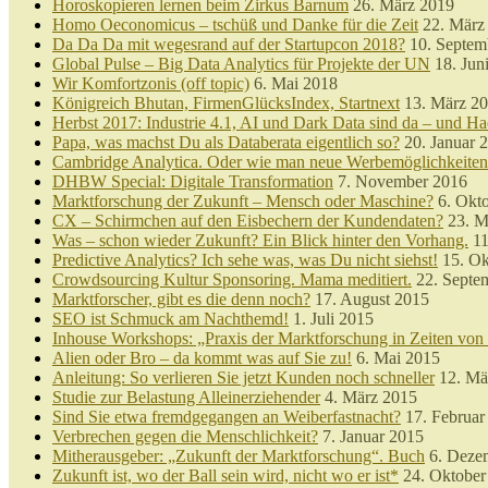
Horoskopieren lernen beim Zirkus Barnum
26. März 2019
Homo Oeconomicus – tschüß und Danke für die Zeit
22. März
Da Da Da mit wegesrand auf der Startupcon 2018?
10. Septem
Global Pulse – Big Data Analytics für Projekte der UN
18. Jun
Wir Komfortzonis (off topic)
6. Mai 2018
Königreich Bhutan, FirmenGlücksIndex, Startnext
13. März 2
Herbst 2017: Industrie 4.1, AI und Dark Data sind da – und Ha
Papa, was machst Du als Databerata eigentlich so?
20. Januar 
Cambridge Analytica. Oder wie man neue Werbemöglichkeiten 
DHBW Special: Digitale Transformation
7. November 2016
Marktforschung der Zukunft – Mensch oder Maschine?
6. Okt
CX – Schirmchen auf den Eisbechern der Kundendaten?
23. M
Was – schon wieder Zukunft? Ein Blick hinter den Vorhang.
11
Predictive Analytics? Ich sehe was, was Du nicht siehst!
15. Ok
Crowdsourcing Kultur Sponsoring. Mama meditiert.
22. Septe
Marktforscher, gibt es die denn noch?
17. August 2015
SEO ist Schmuck am Nachthemd!
1. Juli 2015
Inhouse Workshops: „Praxis der Marktforschung in Zeiten vo
Alien oder Bro – da kommt was auf Sie zu!
6. Mai 2015
Anleitung: So verlieren Sie jetzt Kunden noch schneller
12. Mä
Studie zur Belastung Alleinerziehender
4. März 2015
Sind Sie etwa fremdgegangen an Weiberfastnacht?
17. Februar
Verbrechen gegen die Menschlichkeit?
7. Januar 2015
Mitherausgeber: „Zukunft der Marktforschung“. Buch
6. Deze
Zukunft ist, wo der Ball sein wird, nicht wo er ist*
24. Oktober